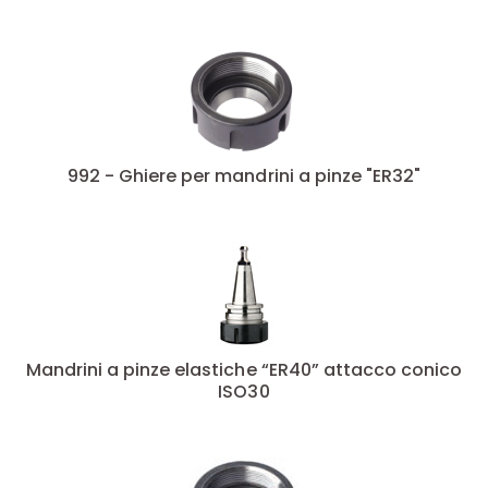
91
(1)
96.5
(1)
98
(1)
992 - Ghiere per mandrini a pinze "ER32"
Mandrini a pinze elastiche “ER40” attacco conico
ISO30