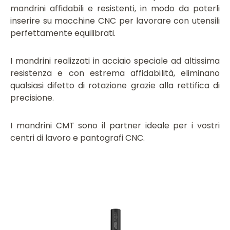
mandrini affidabili e resistenti, in modo da poterli
12x40
(3)
inserire su macchine CNC per lavorare con utensili
14
(10)
perfettamente equilibrati.
15.87
(1)
15.87x50
(1)
LUNGHEZZA TOTALE
I mandrini realizzati in acciaio speciale ad altissima
16
(16)
100
(14)
resistenza e con estrema affidabilità, eliminano
16x50
(1)
101.6
(6)
qualsiasi difetto di rotazione grazie alla rettifica di
18
(7)
103
(1)
precisione.
19.05
(1)
105
(5)
19.05x50
(1)
109.5
(1)
I mandrini CMT sono il partner ideale per i vostri
20
(18)
110
(14)
centri di lavoro e pantografi CNC.
20x45
(1)
115
(5)
LUNGHEZZA/ALTEZZA DI TAGLIO
20x50
(4)
120
(9)
10
(3)
25
(1)
125
(1)
102
(3)
25x50
(1)
130
(1)
11
(1)
25x55
(3)
135
(1)
12
(6)
3
(3)
140
(2)
12.7
(5)
30
(1)
150
(4)