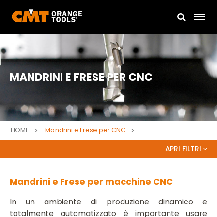
MANDRINI E FRESE PER CNC
HOME
Mandrini e Frese per CNC
APRI FILTRI
DIAMETRO D'ATTACCO
Mandrini e Frese per macchine CNC
10
(11)
12
(19)
In un ambiente di produzione dinamico e
totalmente automatizzato è importante usare
12.7
(15)