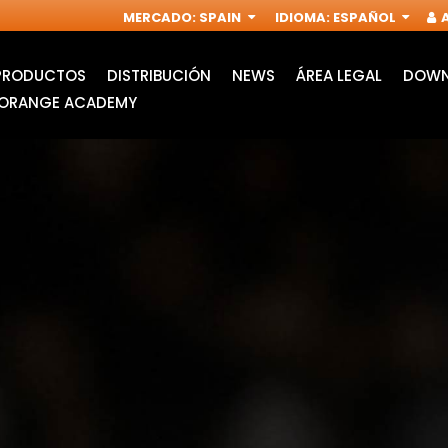
MERCADO
:
SPAIN
IDIOMA
:
ESPAÑOL
A
PRODUCTOS
DISTRIBUCIÓN
NEWS
ÁREA LEGAL
DOWN
ORANGE ACADEMY
ACCESORIOS PARA
FRESAS
MULTIFUNCIÓN
INDUSTRIALES PARA
OSCILANTE
FRESADORAS