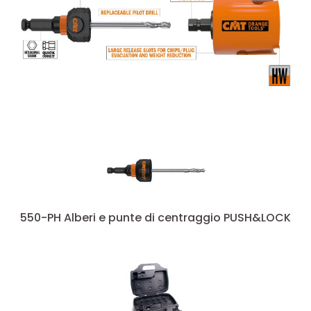
115
(1)
118
(1)
12
(2)
Ricerca libera o per codice
127
(2)
Ricerca per codice ricambio
133
(2)
14
(2)
140
(1)
152
(2)
16
(3)
160
(1)
168
(2)
18
(1)
550-PH Alberi e punte di centraggio PUSH&LOCK
185
(1)
19
(2)
20
(3)
20.6
(1)
210
(1)
22
(2)