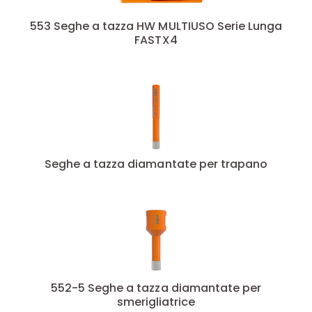
73
(2)
76
(2)
553 Seghe a tazza HW MULTIUSO Serie Lunga
FASTX4
79
(2)
8
(3)
80
(1)
82
(1)
83
(2)
86
(1)
89
(2)
Seghe a tazza diamantate per trapano
92
(2)
552-5 Seghe a tazza diamantate per
smerigliatrice