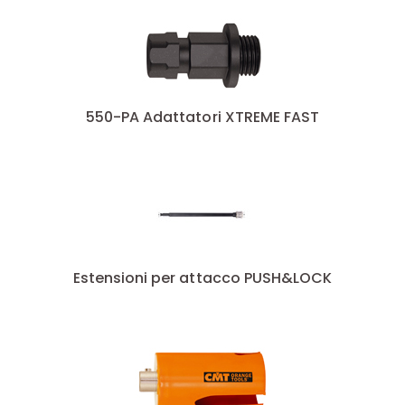
5
(2)
51
(3)
52
(2)
54
(2)
55
(1)
550-PA Adattatori XTREME FAST
56
(1)
57
(2)
6
(2)
6 - 8 - 10 - 12
(1)
6.35
(2)
60
(3)
64
(2)
Estensioni per attacco PUSH&LOCK
65
(2)
68
(3)
68 - 73
(1)
7
(1)
70
(3)