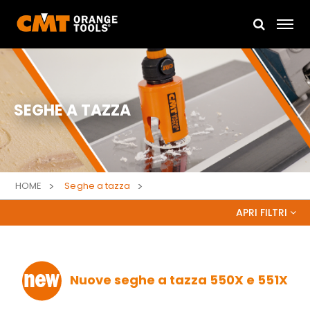
SEGHE A TAZZA
HOME
Seghe a tazza
APRI FILTRI
NUMERO DI TAGLIENTI
1
(1)
Nuove seghe a tazza 550X e 551X
2
(1)
3
(1)