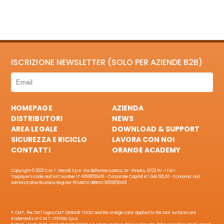
ISCRIZIONE NEWSLETTER (SOLO PER AZIENDE B2B)
HOMEPAGE
AZIENDA
DISTRIBUTORI
NEWS
AREA LEGALE
DOWNLOAD & SUPPORT
SICUREZZA E RICICLO
LAVORA CON NOI
CONTATTI
ORANGE ACADEMY
Copyright © 2025 C.M.T. Utensili S.p.A. Via della Meccanica, sn - Pesaro, 61122 PU - ITALY
Taxpayer's code and VAT number IT-00100050418 - Corporate Capital € 1.046.195,00 - Economic and
Administrative Business Register PESARO E URBINO 00100050418
®: CMT, the CMT logos,CMT ORANGE TOOLS and the orange color applied to the tool surfaces are
trademarks of C.M.T. UTENSILI S.p.A.