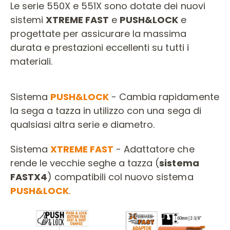
Le serie 550X e 551X sono dotate dei nuovi
3+3
(1)
sistemi
XTREME FAST
e
PUSH&LOCK
e
4
(1)
progettate per assicurare la massima
5
(1)
durata e prestazioni eccellenti su tutti i
6
(1)
PROFONDITÀ DI TAGLIO
materiali.
7
(1)
35
(1)
8
(1)
45
(1)
60
(1)
Sistema
PUSH&LOCK
- Cambia rapidamente
la sega a tazza in utilizzo con una sega di
qualsiasi altra serie e diametro.
DIAMETRO
Sistema
XTREME FAST
- Adattatore che
10
(2)
rende le vecchie seghe a tazza (
sistema
102
(2)
FASTX4
) compatibili col nuovo sistema
105
(2)
PUSH&LOCK
.
108
(2)
111
(1)
114
(2)