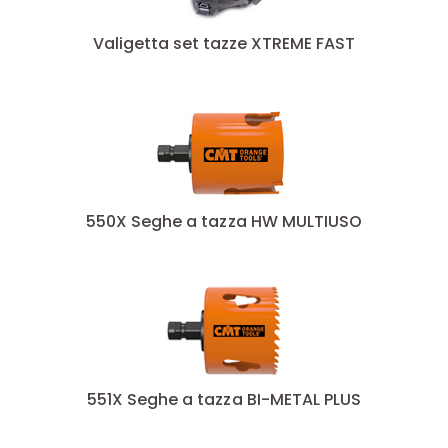
25
(2)
Valigetta set tazze XTREME FAST
25.4
(1)
27
(1)
28
(1)
28.5
(1)
29
(1)
30
(3)
31.75
(1)
550X Seghe a tazza HW MULTIUSO
32
(1)
35
(4)
38
(2)
40
(3)
43
(2)
44
(1)
44.4
(1)
551X Seghe a tazza BI-METAL PLUS
47.6
(1)
48
(1)