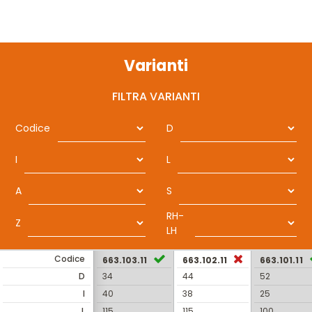
Varianti
FILTRA VARIANTI
Codice
D
I
L
A
S
RH-
Z
LH
Codice
663.103.11
663.102.11
663.101.11
D
34
44
52
I
40
38
25
L
115
115
100