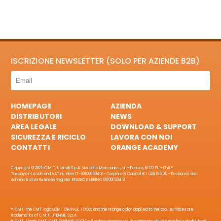
ISCRIZIONE NEWSLETTER (SOLO PER AZIENDE B2B)
HOMEPAGE
AZIENDA
DISTRIBUTORI
NEWS
AREA LEGALE
DOWNLOAD & SUPPORT
SICUREZZA E RICICLO
LAVORA CON NOI
CONTATTI
ORANGE ACADEMY
Copyright © 2025 C.M.T. Utensili S.p.A. Via della Meccanica, sn - Pesaro, 61122 PU - ITALY
Taxpayer's code and VAT number IT-00100050418 - Corporate Capital € 1.046.195,00 - Economic and
Administrative Business Register PESARO E URBINO 00100050418
®: CMT, the CMT logos,CMT ORANGE TOOLS and the orange color applied to the tool surfaces are
trademarks of C.M.T. UTENSILI S.p.A.