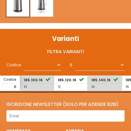
Varianti
FILTRA VARIANTI
Codice
B
Codice
185.100.16
185.120.16
185.140.16
185
B
10
12
14
16
ISCRIZIONE NEWSLETTER (SOLO PER AZIENDE B2B)