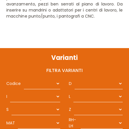
avanzamento, pezzi ben serrati al piano di lavoro. Da
inserire su mandrini o adattatori per i centri di lavoro, le
macchine punto/punto, i pantografi a CNC.
Varianti
FILTRA VARIANTI
Codice
D
I
L
S
Z
RH-
MAT
LH