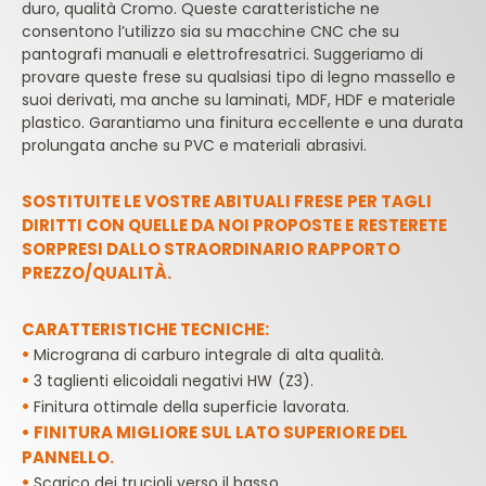
duro, qualità Cromo. Queste caratteristiche ne
consentono l’utilizzo sia su macchine CNC che su
pantografi manuali e elettrofresatrici. Suggeriamo di
provare queste frese su qualsiasi tipo di legno massello e
suoi derivati, ma anche su laminati, MDF, HDF e materiale
plastico. Garantiamo una finitura eccellente e una durata
prolungata anche su PVC e materiali abrasivi.
SOSTITUITE LE VOSTRE ABITUALI FRESE PER TAGLI
DIRITTI CON QUELLE DA NOI PROPOSTE E RESTERETE
SORPRESI DALLO STRAORDINARIO RAPPORTO
PREZZO/QUALITÀ.
CARATTERISTICHE TECNICHE:
•
Micrograna di carburo integrale di alta qualità.
•
3 taglienti elicoidali negativi HW (Z3).
•
Finitura ottimale della superficie lavorata.
•
FINITURA MIGLIORE SUL LATO SUPERIORE DEL
PANNELLO.
•
Scarico dei trucioli verso il basso.