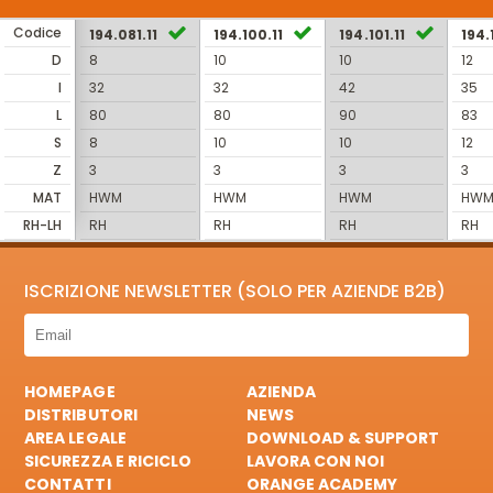
Codice
194.081.11
194.100.11
194.101.11
194.
D
8
10
10
12
I
32
32
42
35
L
80
80
90
83
S
8
10
10
12
Z
3
3
3
3
MAT
HWM
HWM
HWM
HW
RH-LH
RH
RH
RH
RH
ISCRIZIONE NEWSLETTER (SOLO PER AZIENDE B2B)
HOMEPAGE
AZIENDA
DISTRIBUTORI
NEWS
AREA LEGALE
DOWNLOAD & SUPPORT
SICUREZZA E RICICLO
LAVORA CON NOI
CONTATTI
ORANGE ACADEMY