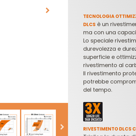
TECNOLOGIA OTTIMIZZ
è un rivestime
DLCS
ma con una capacit
Lo speciale rivesti
durevolezza e durez
superficie e ottimi
rivestimento al car
TESTE E COLTELLI
SET DI FRESE PER
PER COMBINATE
ELETTROFRESATRICI
E
Il rivestimento pro
potrebbe compromett
del tempo.
RIVESTIMENTO DLCS 