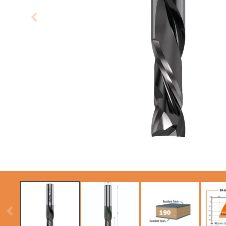
LAME CIRCOLARI
LAME PER SEGHE A
CMT CONTRACTOR
GATTUCCIO
TOOLS® - ITK PLUS®