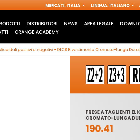
MERCATI
:
ITALIA
LINGUA
:
ITALIANO
RODOTTI
DISTRIBUTORI
NEWS
AREA LEGALE
DOWNLO
TTI
ORANGE ACADEMY
 elicoidali positivi e negativi - DLCS Rivestimento Cromato-Lunga Dura
FRESE A TAGLIENTI EL
CROMATO-LUNGA DU
ACCESSORI PER
FRESE INDUSTRIALI
M
190.41
MULTIFUNZIONE
PER
OSCILLANTI
ELETTROFRESATRICI