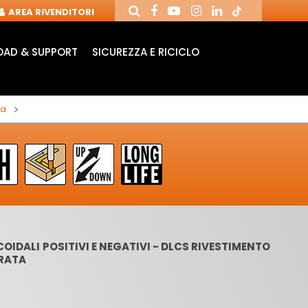
AREA RIVENDITORI
AD & SUPPORT
SICUREZZA E RICICLO
ta
ICOIDALI POSITIVI E NEGATIVI - DLCS RIVESTIMENTO
RATA
ANDRINI E FRESE
FRESE CON COLTELLI
PU
PER CNC
REVERSIBILI
MOR