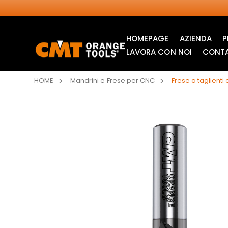
HOMEPAGE
AZIENDA
P
LAVORA CON NOI
CONTA
HOME
Mandrini e Frese per CNC
Frese a taglienti
LAME CIRCOLARI
LAME PER SEGHETTI
INDUSTRIALI
ALTERNATIVI