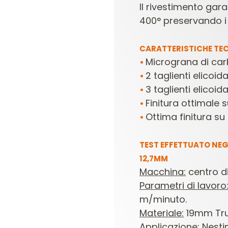
Il rivestimento gar
400° preservando i 
CARATTERISTICHE TEC
Micrograna di carb
•
2 taglienti elicoid
•
3 taglienti elicoid
•
Finitura ottimale s
•
Ottima finitura su 
•
TEST EFFETTUATO NEGL
12,7MM
Macchina:
centro di
Parametri di lavoro
m/minuto.
Materiale:
19mm Tru
Applicazione:
Nesti