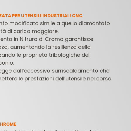
ATA PER UTENSILI INDUSTRIALI CNC
nto modificato simile a quello diamantato
à di carico maggiore.
mento in Nitruro di Cromo garantisce
za, aumentando la resilienza della
zzando le proprietà tribologiche del
bonio.
FRESE PER
PUNTE PER
PUNTE 
LETTROFRESATRICI
MACCHINE
tegge dall’eccessivo surriscaldamento che
CONTRACTOR
FORATRICI
ere le prestazioni dell’utensile nel corso
CHROME