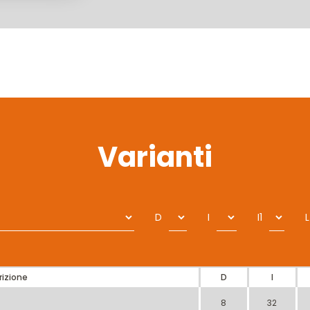
Varianti
D
I
I1
L
rizione
D
I
8
32