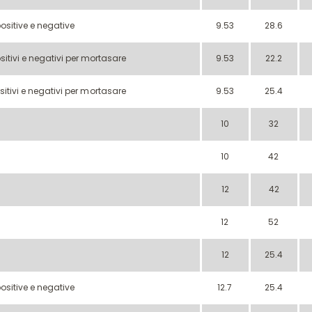
positive e negative
9.53
28.6
ositivi e negativi per mortasare
9.53
22.2
ositivi e negativi per mortasare
9.53
25.4
10
32
10
42
12
42
12
52
12
25.4
positive e negative
12.7
25.4