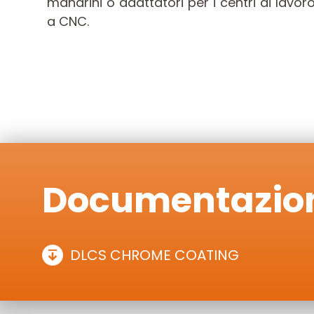
mandrini o adattatori per i centri di lavo
a CNC.
Documentazio
DLCS CHROME COATING