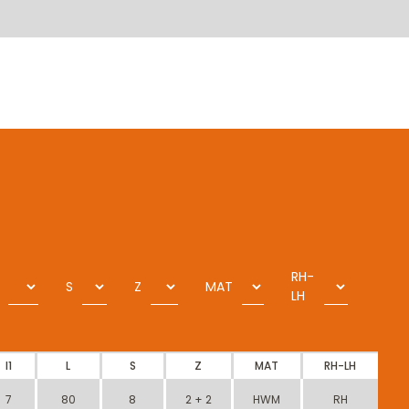
RH-
S
Z
MAT
LH
I1
L
S
Z
MAT
RH-LH
7
80
8
2 + 2
HWM
RH