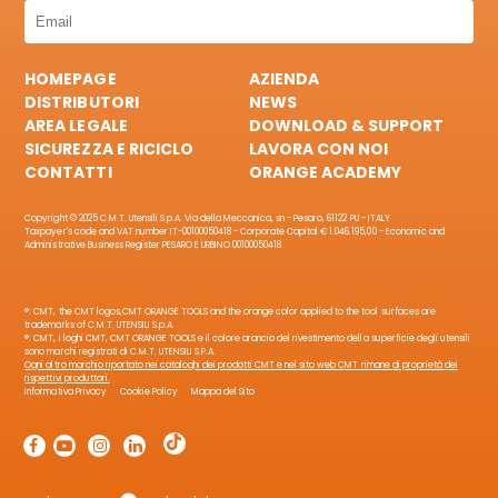
HOMEPAGE
AZIENDA
DISTRIBUTORI
NEWS
AREA LEGALE
DOWNLOAD & SUPPORT
SICUREZZA E RICICLO
LAVORA CON NOI
CONTATTI
ORANGE ACADEMY
Copyright © 2025 C.M.T. Utensili S.p.A. Via della Meccanica, sn - Pesaro, 61122 PU - ITALY
Taxpayer's code and VAT number IT-00100050418 - Corporate Capital € 1.046.195,00 - Economic and
Administrative Business Register PESARO E URBINO 00100050418
®: CMT, the CMT logos,CMT ORANGE TOOLS and the orange color applied to the tool surfaces are
trademarks of C.M.T. UTENSILI S.p.A.
®: CMT, i loghi CMT, CMT ORANGE TOOLS e il colore arancio del rivestimento della superficie degli utensili
sono marchi registrati di C.M.T. UTENSILI S.P.A.
Ogni altro marchio riportato nei cataloghi dei prodotti CMT e nel sito web CMT rimane di proprietà dei
rispettivi produttori.
Informativa Privacy
Cookie Policy
Mappa del Sito