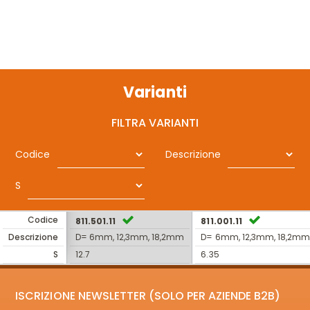
Varianti
FILTRA VARIANTI
Codice
Descrizione
S
Codice
811.501.11
811.001.11
Descrizione
D= 6mm, 12,3mm, 18,2mm
D= 6mm, 12,3mm, 18,2mm
S
12.7
6.35
ISCRIZIONE NEWSLETTER (SOLO PER AZIENDE B2B)