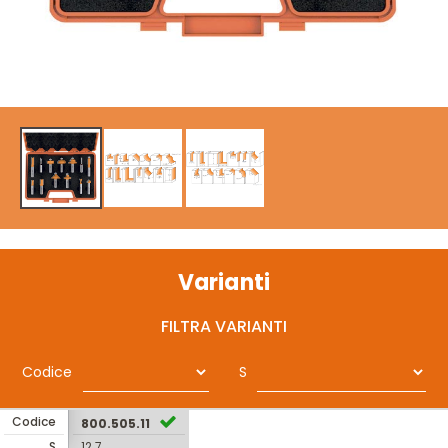
Varianti
FILTRA VARIANTI
Codice
S
Codice
800.505.11
S
12.7