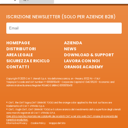
ISCRIZIONE NEWSLETTER (SOLO PER AZIENDE B2B)
HOMEPAGE
AZIENDA
DISTRIBUTORI
NEWS
AREA LEGALE
DOWNLOAD & SUPPORT
SICUREZZA E RICICLO
LAVORA CON NOI
CONTATTI
ORANGE ACADEMY
Copyright © 2025 C.M.T. Utensili S.p.A. Via della Meccanica, sn - Pesaro, 61122 PU - ITALY
Taxpayer's code and VAT number IT-00100050418 - Corporate Capital € 1.046.195,00 - Economic and
Administrative Business Register PESARO E URBINO 00100050418
®: CMT, the CMT logos,CMT ORANGE TOOLS and the orange color applied to the tool surfaces are
trademarks of C.M.T. UTENSILI S.p.A.
®: CMT, i loghi CMT, CMT ORANGE TOOLS e il colore arancio del rivestimento della superficie degli utensili
sono marchi registrati di C.M.T. UTENSILI S.P.A.
Ogni altro marchio riportato nei cataloghi dei prodotti CMT e nel sito web CMT rimane di proprietà dei
rispettivi produttori.
Informativa Privacy
Cookie Policy
Mappa del Sito