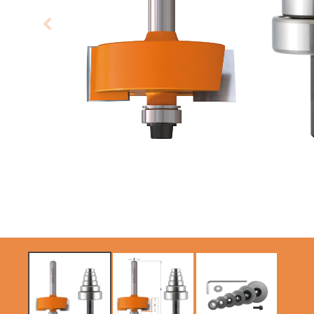
LAME CIRCOLARI
LAME PER SEGHE A
CMT CONTRACTOR
GATTUCCIO
TOOLS® - ITK PLUS®