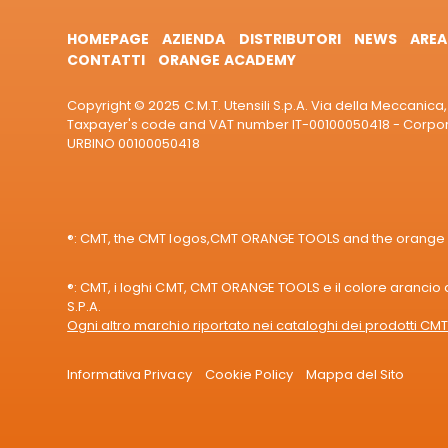
HOMEPAGE
AZIENDA
DISTRIBUTORI
NEWS
AREA
CONTATTI
ORANGE ACADEMY
Copyright © 2025 C.M.T. Utensili S.p.A. Via della Meccanica, 
Taxpayer's code and VAT number IT-00100050418 - Corporat
URBINO 00100050418
®: CMT, the CMT logos,CMT ORANGE TOOLS and the orange col
®: CMT, i loghi CMT, CMT ORANGE TOOLS e il colore arancio de
S.P.A.
Ogni altro marchio riportato nei cataloghi dei prodotti CMT 
Informativa Privacy
Cookie Policy
Mappa del Sito