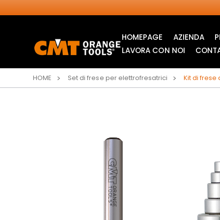
HOMEPAGE
AZIENDA
P
LAVORA CON NOI
CONTA
HOME
Set di frese per elettrofresatrici
Kit di frese
LAME CIRCOLARI
LAME PER SEGHETTI
INDUSTRIALI
ALTERNATIVI