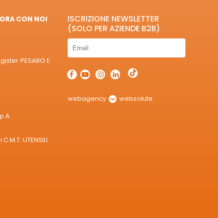
ISCRIZIONE NEWSLETTER
ORA CON NOI
(SOLO PER AZIENDE B2B)
egister PESARO E
webagency
websolute
p.A.
 C.M.T. UTENSILI