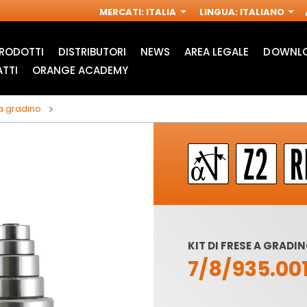
MERCATI
:
ITALIA
LINGUA
:
ITALIANO
RODOTTI
DISTRIBUTORI
NEWS
AREA LEGALE
DOWNLO
TTI
ORANGE ACADEMY
 a gradino
KIT DI FRESE A GRADI
7/8/935.00
ACCESSORI PER
FRESE INDUSTRIALI
M
MULTIFUNZIONE
PER
OSCILLANTI
ELETTROFRESATRICI