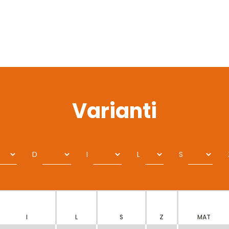
Varianti
D
I
L
S
I
L
S
Z
MAT