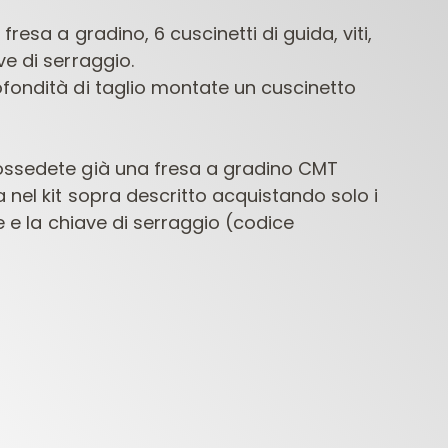
fresa a gradino, 6 cuscinetti di guida, viti,
ve di serraggio.
fondità di taglio montate un cuscinetto
ossedete già
una fresa a gradino CMT
 nel kit sopra
descritto acquistando solo i
FRESE PER
PUNTE PER
PUNTE 
te e la chiave di
serraggio (codice
LETTROFRESATRICI
MACCHINE
CONTRACTOR
FORATRICI