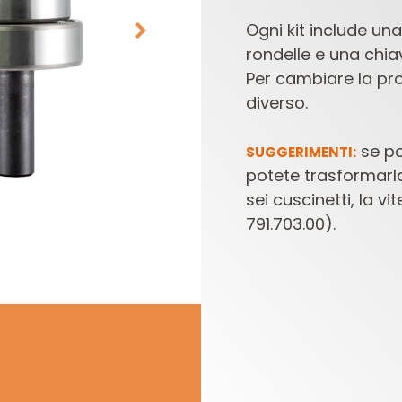
Ogni kit include una 
rondelle e una chia
Per cambiare la pro
diverso.
se p
SUGGERIMENTI:
potete
trasformarla
TESTE E COLTELLI
SET DI FRESE PER
sei
cuscinetti, la vi
PER COMBINATE
ELETTROFRESATRICI
E
791.703.00).