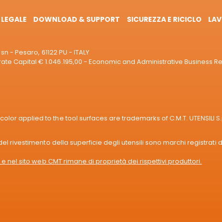
 LEGALE
DOWNLOAD & SUPPORT
SICUREZZA E RICICLO
LAV
sn - Pesaro, 61122 PU - ITALY
e Capital € 1.046.195,00 - Economic and Administrative Business R
or applied to the tool surfaces are trademarks of C.M.T. UTENSILI S.
l rivestimento della superficie degli utensili sono marchi registrati di
e nel sito web CMT rimane di proprietà dei rispettivi produttori.