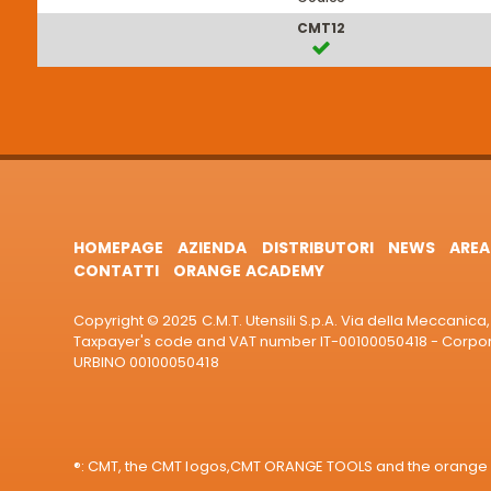
CMT12
HOMEPAGE
AZIENDA
DISTRIBUTORI
NEWS
AREA
CONTATTI
ORANGE ACADEMY
Copyright © 2025 C.M.T. Utensili S.p.A. Via della Meccanica, 
Taxpayer's code and VAT number IT-00100050418 - Corporat
URBINO 00100050418
®: CMT, the CMT logos,CMT ORANGE TOOLS and the orange col