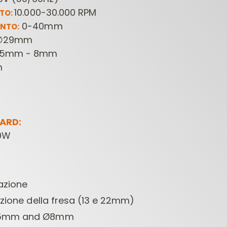
10.000-30.000 RPM
OTO:
0-40mm
NTO:
∅29mm
35mm - 8mm
m
FRESE PER
PUNTE PER
PUNTE 
LETTROFRESATRICI
MACCHINE
ARD:
CONTRACTOR
FORATRICI
10W
razione
uzione della fresa (13 e 22mm)
35mm and Ø8mm