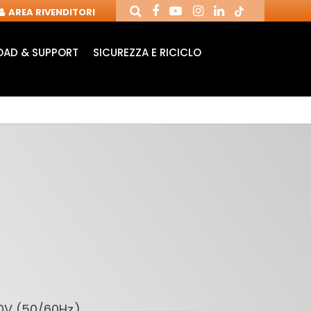
AREA RIVENDITORI
AD & SUPPORT
SICUREZZA E RICICLO
ANDRINI E FRESE
FRESE CON COLTELLI
PU
PER CNC
REVERSIBILI
MOR
V (50/60Hz)