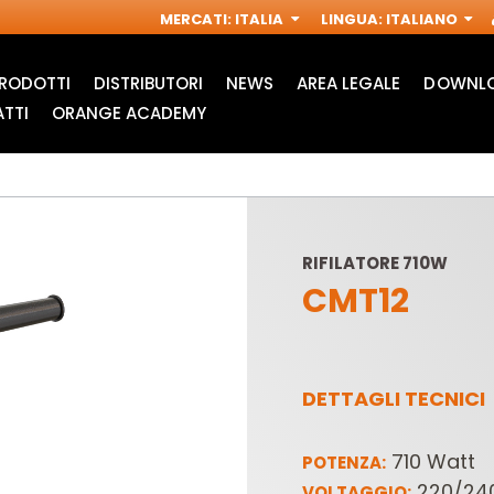
MERCATI
:
ITALIA
LINGUA
:
ITALIANO
RODOTTI
DISTRIBUTORI
NEWS
AREA LEGALE
DOWNLO
TTI
ORANGE ACADEMY
RIFILATORE 710W
CMT12
DETTAGLI TECNICI
ACCESSORI PER
FRESE INDUSTRIALI
M
MULTIFUNZIONE
PER
710 Watt
POTENZA:
OSCILLANTI
ELETTROFRESATRICI
220/240
VOLTAGGIO: