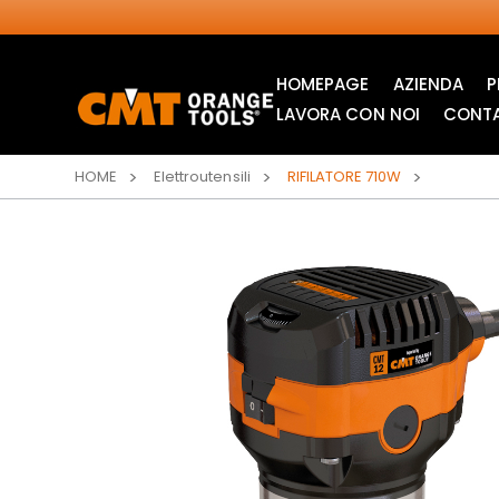
HOMEPAGE
AZIENDA
P
LAVORA CON NOI
CONTA
HOME
Elettroutensili
RIFILATORE 710W
LAME CIRCOLARI
LAME PER SEGHETTI
INDUSTRIALI
ALTERNATIVI