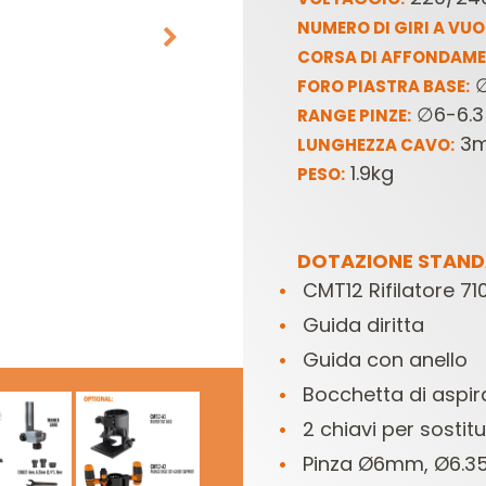
NUMERO DI GIRI A VU
CORSA DI AFFONDAME
FORO PIASTRA BASE:
∅6-6.
RANGE PINZE:
3
LUNGHEZZA CAVO:
1.9kg
PESO:
TESTE E COLTELLI
SET DI FRESE PER
PER COMBINATE
ELETTROFRESATRICI
E
DOTAZIONE STAND
CMT12 Rifilatore 7
Guida diritta
Guida con anello
Bocchetta di aspi
2 chiavi per sostit
Pinza Ø6mm, Ø6.