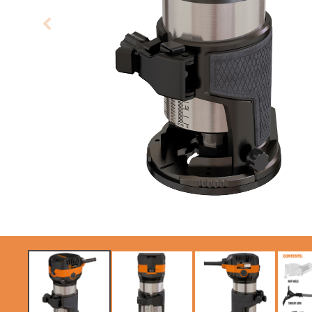
LAME CIRCOLARI
LAME PER SEGHE A
CMT CONTRACTOR
GATTUCCIO
TOOLS® - ITK PLUS®