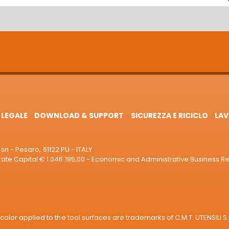
 LEGALE
DOWNLOAD & SUPPORT
SICUREZZA E RICICLO
LAV
sn - Pesaro, 61122 PU - ITALY
e Capital € 1.046.195,00 - Economic and Administrative Business R
or applied to the tool surfaces are trademarks of C.M.T. UTENSILI S.