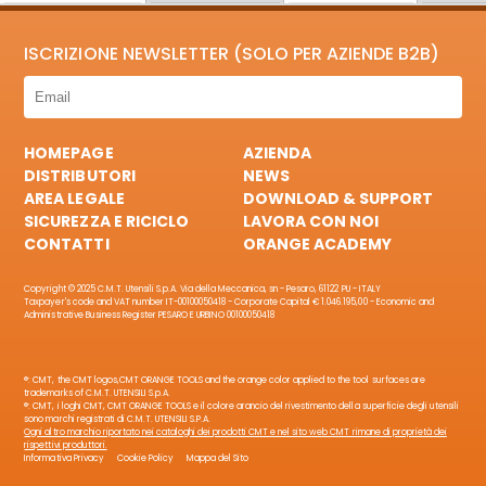
ISCRIZIONE NEWSLETTER (SOLO PER AZIENDE B2B)
HOMEPAGE
AZIENDA
DISTRIBUTORI
NEWS
AREA LEGALE
DOWNLOAD & SUPPORT
SICUREZZA E RICICLO
LAVORA CON NOI
CONTATTI
ORANGE ACADEMY
Copyright © 2025 C.M.T. Utensili S.p.A. Via della Meccanica, sn - Pesaro, 61122 PU - ITALY
Taxpayer's code and VAT number IT-00100050418 - Corporate Capital € 1.046.195,00 - Economic and
Administrative Business Register PESARO E URBINO 00100050418
®: CMT, the CMT logos,CMT ORANGE TOOLS and the orange color applied to the tool surfaces are
trademarks of C.M.T. UTENSILI S.p.A.
®: CMT, i loghi CMT, CMT ORANGE TOOLS e il colore arancio del rivestimento della superficie degli utensili
sono marchi registrati di C.M.T. UTENSILI S.P.A.
Ogni altro marchio riportato nei cataloghi dei prodotti CMT e nel sito web CMT rimane di proprietà dei
rispettivi produttori.
Informativa Privacy
Cookie Policy
Mappa del Sito