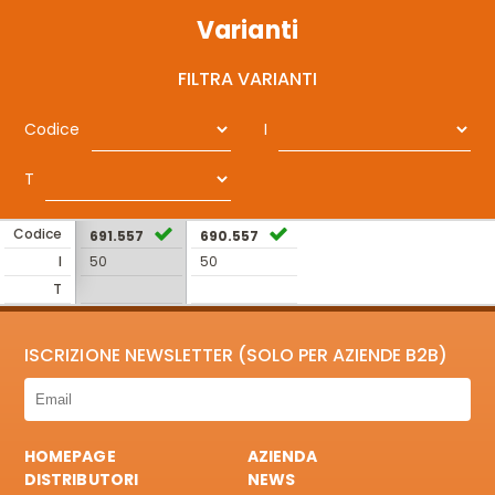
Varianti
FILTRA VARIANTI
Codice
I
T
Codice
691.557
690.557
I
50
50
T
ISCRIZIONE NEWSLETTER (SOLO PER AZIENDE B2B)
HOMEPAGE
AZIENDA
DISTRIBUTORI
NEWS