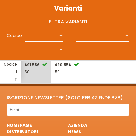
Varianti
FILTRA VARIANTI
Codice
I
T
Codice
691.556
690.556
I
50
50
T
ISCRIZIONE NEWSLETTER (SOLO PER AZIENDE B2B)
HOMEPAGE
AZIENDA
DISTRIBUTORI
NEWS