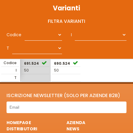
Varianti
FILTRA VARIANTI
Codice
I
T
Codice
691.524
690.524
I
50
50
T
ISCRIZIONE NEWSLETTER (SOLO PER AZIENDE B2B)
HOMEPAGE
AZIENDA
DISTRIBUTORI
NEWS