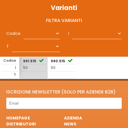
Varianti
FILTRA VARIANTI
Codice
I
T
Codice
691.515
690.515
I
50
50
T
ISCRIZIONE NEWSLETTER (SOLO PER AZIENDE B2B)
HOMEPAGE
AZIENDA
DISTRIBUTORI
NEWS