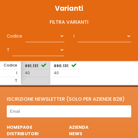
Varianti
FILTRA VARIANTI
Codice
I
T
Codice
691.131
690.131
I
40
40
T
ISCRIZIONE NEWSLETTER (SOLO PER AZIENDE B2B)
HOMEPAGE
AZIENDA
DISTRIBUTORI
NEWS