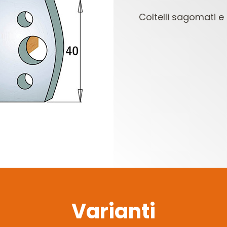
Coltelli sagomati e l
TESTE E COLTELLI
SET DI FRESE PER
PER COMBINATE
ELETTROFRESATRICI
E
Varianti