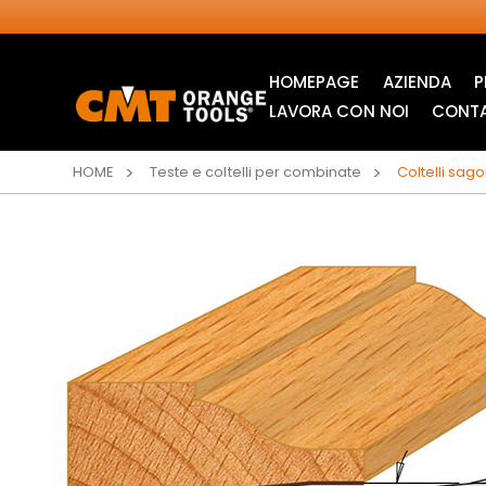
HOMEPAGE
AZIENDA
P
LAVORA CON NOI
CONTA
HOME
Teste e coltelli per combinate
Coltelli sago
LAME CIRCOLARI
LAME PER SEGHETTI
INDUSTRIALI
ALTERNATIVI