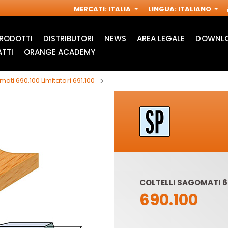
MERCATI
:
ITALIA
LINGUA
:
ITALIANO
RODOTTI
DISTRIBUTORI
NEWS
AREA LEGALE
DOWNLO
TTI
ORANGE ACADEMY
mati 690.100 Limitatori 691.100
COLTELLI SAGOMATI 69
690.100
ACCESSORI PER
FRESE INDUSTRIALI
M
MULTIFUNZIONE
PER
OSCILLANTI
ELETTROFRESATRICI