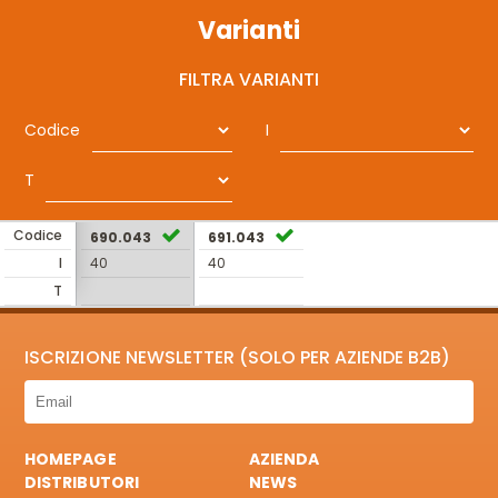
Varianti
FILTRA VARIANTI
Codice
I
T
Codice
690.043
691.043
I
40
40
T
ISCRIZIONE NEWSLETTER (SOLO PER AZIENDE B2B)
HOMEPAGE
AZIENDA
DISTRIBUTORI
NEWS