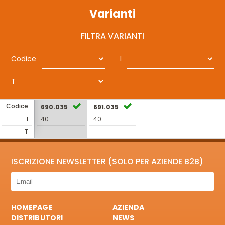
Varianti
FILTRA VARIANTI
Codice
I
T
Codice
690.035
691.035
I
40
40
T
ISCRIZIONE NEWSLETTER (SOLO PER AZIENDE B2B)
HOMEPAGE
AZIENDA
DISTRIBUTORI
NEWS