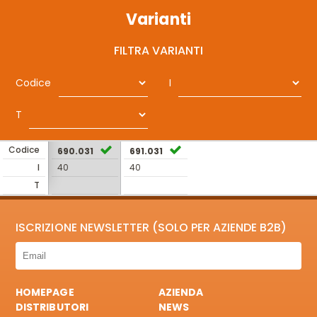
Varianti
FILTRA VARIANTI
Codice
I
T
Codice
690.031
691.031
I
40
40
T
ISCRIZIONE NEWSLETTER (SOLO PER AZIENDE B2B)
HOMEPAGE
AZIENDA
DISTRIBUTORI
NEWS