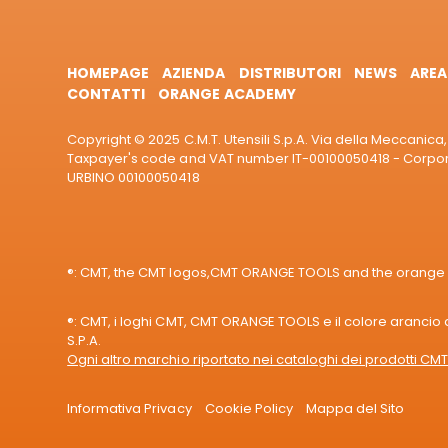
HOMEPAGE
AZIENDA
DISTRIBUTORI
NEWS
AREA
CONTATTI
ORANGE ACADEMY
Copyright © 2025 C.M.T. Utensili S.p.A. Via della Meccanica, 
Taxpayer's code and VAT number IT-00100050418 - Corporat
URBINO 00100050418
®: CMT, the CMT logos,CMT ORANGE TOOLS and the orange col
®: CMT, i loghi CMT, CMT ORANGE TOOLS e il colore arancio de
S.P.A.
Ogni altro marchio riportato nei cataloghi dei prodotti CMT 
Informativa Privacy
Cookie Policy
Mappa del Sito