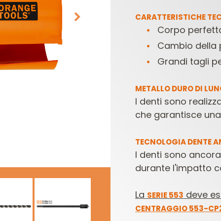
CARATTERISTICHE TEC
Corpo perfetta
Cambio della 
Grandi tagli pe
METALLO DURO DI LUNG
I denti sono realiz
TESTE E COLTELLI
SET DI FRESE PER
che garantisce una 
PER COMBINATE
ELETTROFRESATRICI
E
TECNOLOGIA DENTE 
I denti sono ancorat
durante l'impatto co
La
deve es
SERIE 553
CENTRAGGIO
553-CP