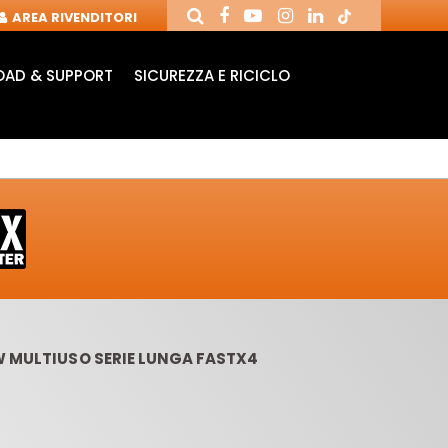
AREA RIVENDITORI
AD & SUPPORT
SICUREZZA E RICICLO
W MULTIUSO SERIE LUNGA FASTX4
ANDRINI E FRESE
FRESE CON COLTELLI
PU
PER CNC
REVERSIBILI
MOR