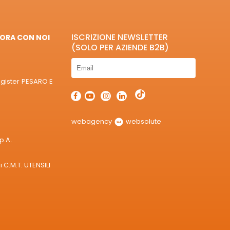
ISCRIZIONE NEWSLETTER
ORA CON NOI
(SOLO PER AZIENDE B2B)
egister PESARO E
webagency
websolute
p.A.
 C.M.T. UTENSILI