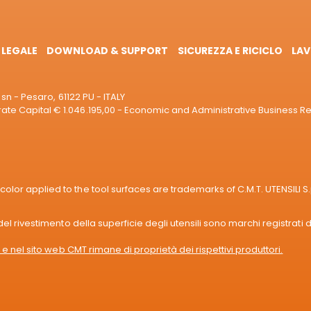
 LEGALE
DOWNLOAD & SUPPORT
SICUREZZA E RICICLO
LAV
sn - Pesaro, 61122 PU - ITALY
e Capital € 1.046.195,00 - Economic and Administrative Business R
or applied to the tool surfaces are trademarks of C.M.T. UTENSILI S.
l rivestimento della superficie degli utensili sono marchi registrati di
e nel sito web CMT rimane di proprietà dei rispettivi produttori.