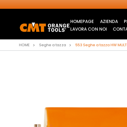
HOMEPAGE
AZIENDA
P
LAVORA CON NOI
CONTA
HOME
Seghe a tazza
553 Seghe a tazza HW MULT
LAME CIRCOLARI
LAME PER SEGHETTI
INDUSTRIALI
ALTERNATIVI