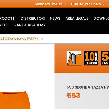
MERCATI
:
ITALIA
LINGUA
:
ITALIANO
RODOTTI
DISTRIBUTORI
NEWS
AREA LEGALE
DOWNLO
TTI
ORANGE ACADEMY
IUSO Serie Lunga FASTX4
553 SEGHE A TAZZA H
553
ACCESSORI PER
FRESE INDUSTRIALI
M
MULTIFUNZIONE
PER
OSCILLANTI
ELETTROFRESATRICI