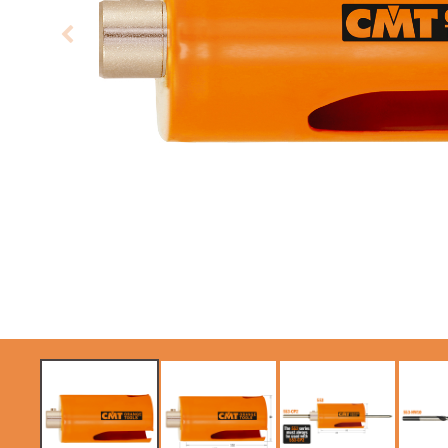
LAME CIRCOLARI
LAME PER SEGHE A
CMT CONTRACTOR
GATTUCCIO
TOOLS® - ITK PLUS®