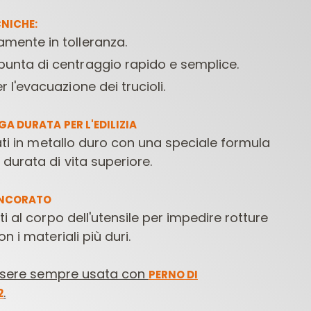
NICHE:
mente in tolleranza.
punta di centraggio rapido e semplice.
r l'evacuazione dei trucioli.
A DURATA PER L'EDILIZIA
zati in metallo duro con una speciale formula
FRESE PER
PUNTE PER
PUNTE 
durata di vita superiore.
LETTROFRESATRICI
MACCHINE
CONTRACTOR
FORATRICI
ANCORATO
i al corpo dell'utensile per impedire rotture
n i materiali più duri.
sere sempre usata con
PERNO DI
.
2