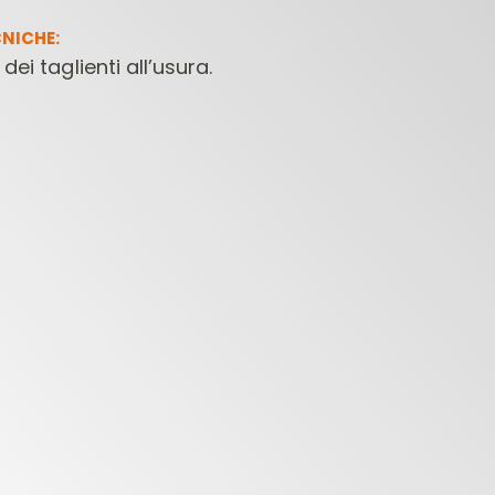
NICHE:
dei taglienti all’usura.
FRESE PER
PUNTE PER
PUNTE 
LETTROFRESATRICI
MACCHINE
CONTRACTOR
FORATRICI