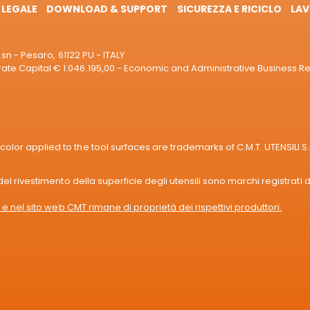
 LEGALE
DOWNLOAD & SUPPORT
SICUREZZA E RICICLO
LAV
sn - Pesaro, 61122 PU - ITALY
e Capital € 1.046.195,00 - Economic and Administrative Business R
or applied to the tool surfaces are trademarks of C.M.T. UTENSILI S.
l rivestimento della superficie degli utensili sono marchi registrati di
e nel sito web CMT rimane di proprietà dei rispettivi produttori.