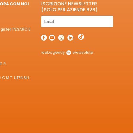
ISCRIZIONE NEWSLETTER
ORA CON NOI
(SOLO PER AZIENDE B2B)
egister PESARO E
webagency
websolute
p.A.
 C.M.T. UTENSILI