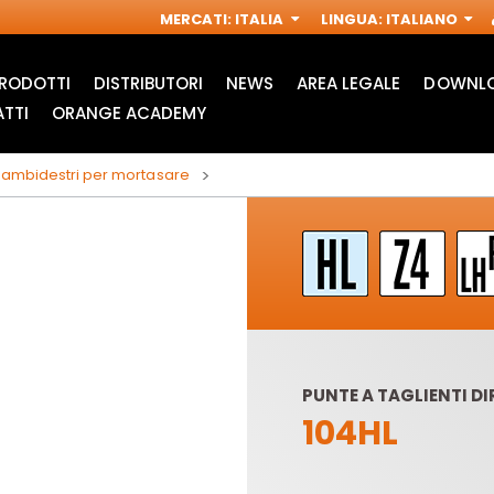
MERCATI
:
ITALIA
LINGUA
:
ITALIANO
RODOTTI
DISTRIBUTORI
NEWS
AREA LEGALE
DOWNLO
TTI
ORANGE ACADEMY
tti ambidestri per mortasare
PUNTE A TAGLIENTI D
104HL
ACCESSORI PER
FRESE INDUSTRIALI
M
MULTIFUNZIONE
PER
OSCILLANTI
ELETTROFRESATRICI