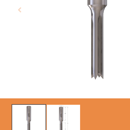
LAME CIRCOLARI
LAME PER SEGHE A
CMT CONTRACTOR
GATTUCCIO
TOOLS® - ITK PLUS®