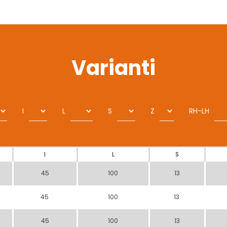
Varianti
I
L
S
Z
RH-LH
I
L
S
45
100
13
45
100
13
45
100
13