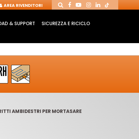
AREA RIVENDITORI
AD & SUPPORT
SICUREZZA E RICICLO
IRITTI AMBIDESTRI PER MORTASARE
ANDRINI E FRESE
FRESE CON COLTELLI
PU
PER CNC
REVERSIBILI
MOR