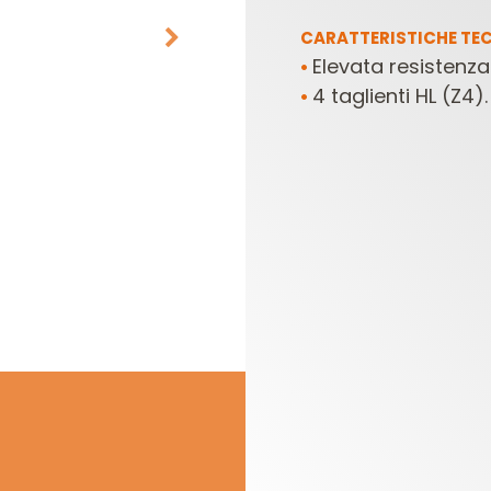
CARATTERISTICHE TEC
Elevata resistenza 
•
4 taglienti HL (Z4).
•
TESTE E COLTELLI
SET DI FRESE PER
PER COMBINATE
ELETTROFRESATRICI
E