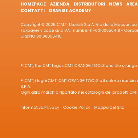
HOMEPAGE
AZIENDA
DISTRIBUTORI
NEWS
AREA
CONTATTI
ORANGE ACADEMY
Copyright © 2025 C.M.T. Utensili S.p.A. Via della Meccanica, 
Taxpayer's code and VAT number IT-00100050418 - Corporat
URBINO 00100050418
®: CMT, the CMT logos,CMT ORANGE TOOLS and the orange col
®: CMT, i loghi CMT, CMT ORANGE TOOLS e il colore arancio de
S.P.A.
Ogni altro marchio riportato nei cataloghi dei prodotti CMT 
Informativa Privacy
Cookie Policy
Mappa del Sito