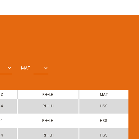
MAT
Z
RH-LH
MAT
4
RH-LH
HSS
4
RH-LH
HSS
4
RH-LH
HSS