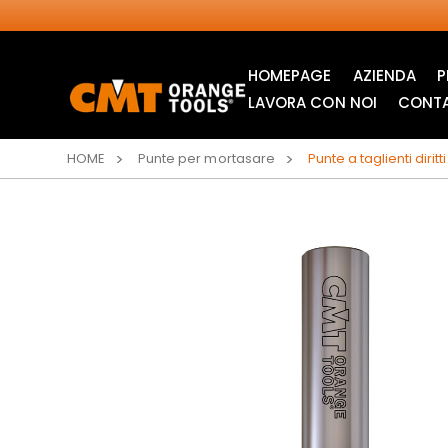
HOMEPAGE
AZIENDA
P
LAVORA CON NOI
CONTA
HOME
Punte per mortasare
Punte a taglienti diri
LAME CIRCOLARI
LAME PER SEGHETTI
INDUSTRIALI
ALTERNATIVI