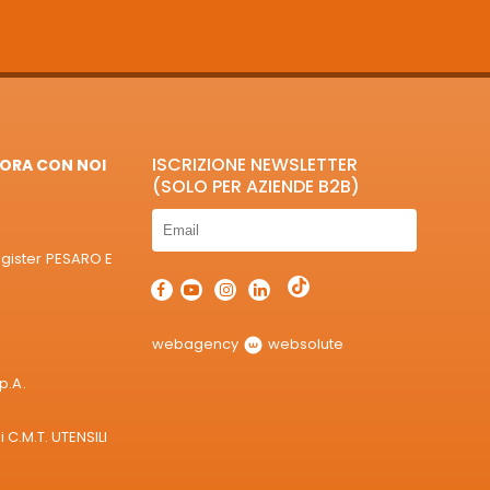
ISCRIZIONE NEWSLETTER
ORA CON NOI
(SOLO PER AZIENDE B2B)
egister PESARO E
webagency
websolute
p.A.
 C.M.T. UTENSILI