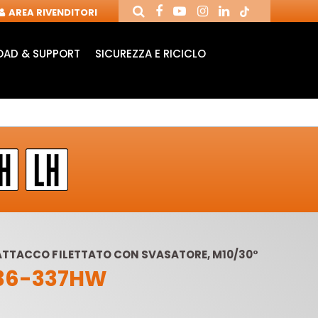
AREA RIVENDITORI
AD & SUPPORT
SICUREZZA E RICICLO
ATTACCO FILETTATO CON SVASATORE, M10/30°
36-337HW
ANDRINI E FRESE
FRESE CON COLTELLI
PU
PER CNC
REVERSIBILI
MOR