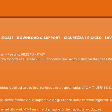
 LEGALE
DOWNLOAD & SUPPORT
SICUREZZA E RICICLO
LAV
sn - Pesaro, 61122 PU - ITALY
e Capital € 1.046.195,00 - Economic and Administrative Business R
or applied to the tool surfaces are trademarks of C.M.T. UTENSILI S.
l rivestimento della superficie degli utensili sono marchi registrati di
e nel sito web CMT rimane di proprietà dei rispettivi produttori.