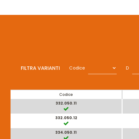
FILTRA VARIANTI
Codice
D
Codice
332.050.11
332.050.12
334.050.11