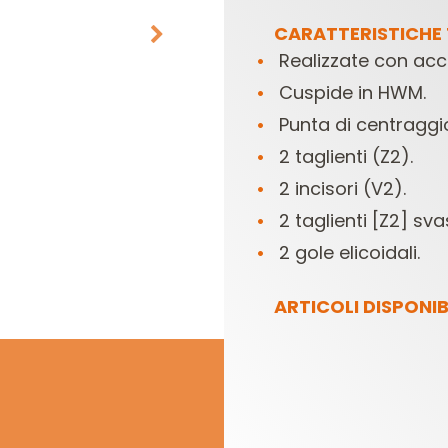
CARATTERISTICHE 
Realizzate con acci
Cuspide in HWM.
Punta di centraggi
2 taglienti (Z2).
2 incisori (V2).
TESTE E COLTELLI
SET DI FRESE PER
2 taglienti [Z2] sv
PER COMBINATE
ELETTROFRESATRICI
E
2 gole elicoidali.
ARTICOLI DISPONIBI