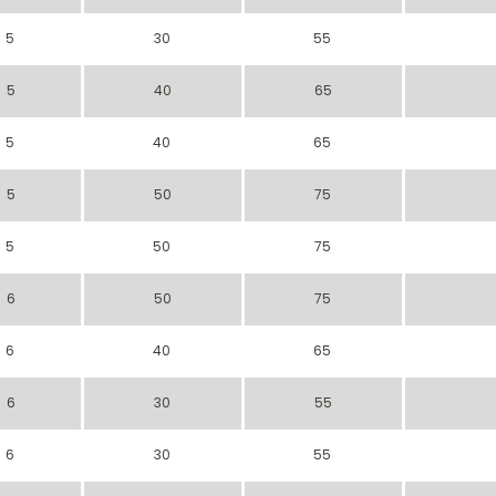
5
30
55
5
40
65
5
40
65
5
50
75
5
50
75
6
50
75
6
40
65
6
30
55
6
30
55