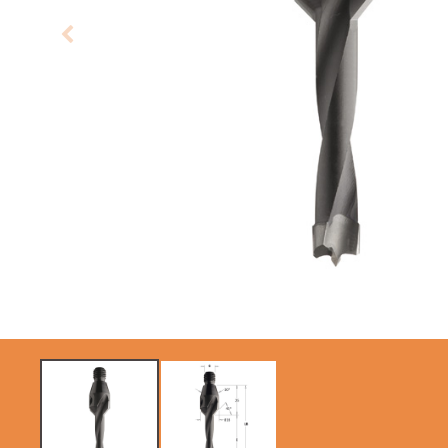
LAME CIRCOLARI
LAME PER SEGHE A
CMT CONTRACTOR
GATTUCCIO
TOOLS® - ITK PLUS®