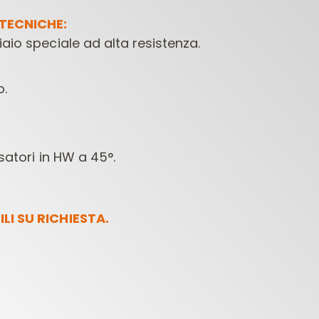
TECNICHE:
aio speciale ad alta resistenza.
o.
FRESE PER
PUNTE PER
PUNTE 
asatori in HW a 45°.
LETTROFRESATRICI
MACCHINE
CONTRACTOR
FORATRICI
LI SU RICHIESTA.