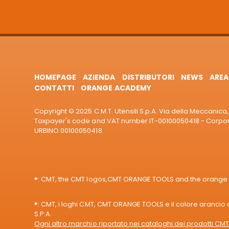
HOMEPAGE
AZIENDA
DISTRIBUTORI
NEWS
AREA
CONTATTI
ORANGE ACADEMY
Copyright © 2025 C.M.T. Utensili S.p.A. Via della Meccanica, 
Taxpayer's code and VAT number IT-00100050418 - Corporat
URBINO 00100050418
®: CMT, the CMT logos,CMT ORANGE TOOLS and the orange col
®: CMT, i loghi CMT, CMT ORANGE TOOLS e il colore arancio de
S.P.A.
Ogni altro marchio riportato nei cataloghi dei prodotti CMT 