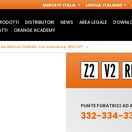
MERCATI
:
ITALIA
LINGUA
:
ITALIANO
RODOTTI
DISTRIBUTORI
NEWS
AREA LEGALE
DOWNLO
TTI
ORANGE ACADEMY
i ad attacco filettato con svasatore, M10/30°
PUNTE FORATRICI AD 
332-334-3
ACCESSORI PER
FRESE INDUSTRIALI
M
MULTIFUNZIONE
PER
OSCILLANTI
ELETTROFRESATRICI