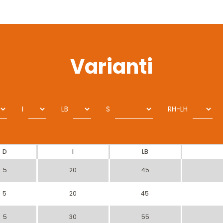
Varianti
I
LB
S
RH-LH
D
I
LB
5
20
45
5
20
45
5
30
55