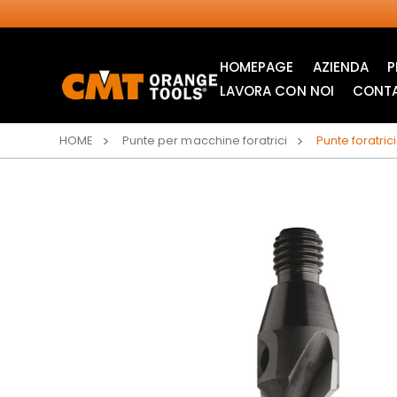
HOMEPAGE
AZIENDA
P
LAVORA CON NOI
CONTA
HOME
Punte per macchine foratrici
Punte foratric
LAME CIRCOLARI
LAME PER SEGHETTI
INDUSTRIALI
ALTERNATIVI