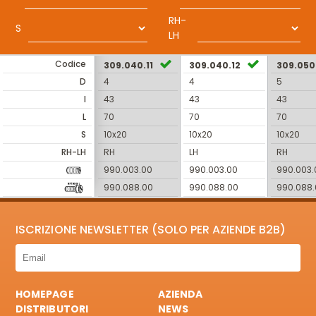
RH-
S
LH
Codice
309.040.11
309.040.12
309.050.
D
4
4
5
I
43
43
43
L
70
70
70
S
10x20
10x20
10x20
RH-LH
RH
LH
RH
990.003.00
990.003.00
990.003.
990.088.00
990.088.00
990.088
ISCRIZIONE NEWSLETTER (SOLO PER AZIENDE B2B)
HOMEPAGE
AZIENDA
DISTRIBUTORI
NEWS