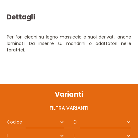
Dettagli
Per fori ciechi su legno massiccio e suoi derivati, anche
laminati. Da inserire su mandrini o adattatori nelle
foratrici.
Varianti
FILTRA VARIANTI
Codice
D
I
L