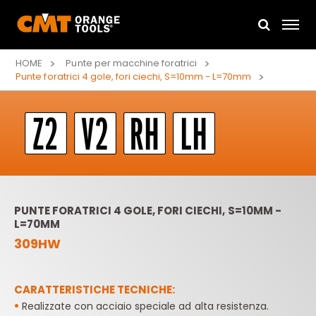
HOME
Punte per macchine foratrici
Punte foratrici 4 gole, fori ciechi, S=10mm - L=70mm
PUNTE FORATRICI 4 GOLE, FORI CIECHI, S=10MM -
L=70MM
309HW
CARATTERISTICHE TECNICHE:
•
Realizzate con acciaio speciale ad alta resistenza.