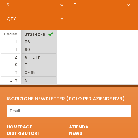
S
T
QTY
Codice
JT234X-5
L
116
I
90
Z
8 - 12 TPI
S
T
T
3 ~ 65
QTY
5
ISCRIZIONE NEWSLETTER (SOLO PER AZIENDE B2B)
HOMEPAGE
AZIENDA
DISTRIBUTORI
NEWS