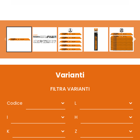
Varianti
FILTRA VARIANTI
Codice
L
I
H
K
Z