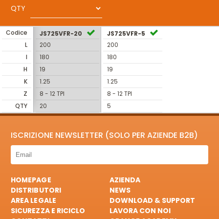
QTY
Codice
JS725VFR-20
JS725VFR-5
L
200
200
I
180
180
H
19
19
K
1.25
1.25
Z
8 - 12 TPI
8 - 12 TPI
QTY
20
5
ISCRIZIONE NEWSLETTER (SOLO PER AZIENDE B2B)
HOMEPAGE
AZIENDA
DISTRIBUTORI
NEWS
AREA LEGALE
DOWNLOAD & SUPPORT
SICUREZZA E RICICLO
LAVORA CON NOI