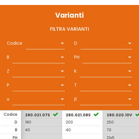
Varianti
FILTRA VARIANTI
Codice
D
B
PH
Z
K
P
T
α
β
Codice
280.021.07S
280.021.08S
280.020.10V
D
180
200
250
B
40
40
70
PH
21x5