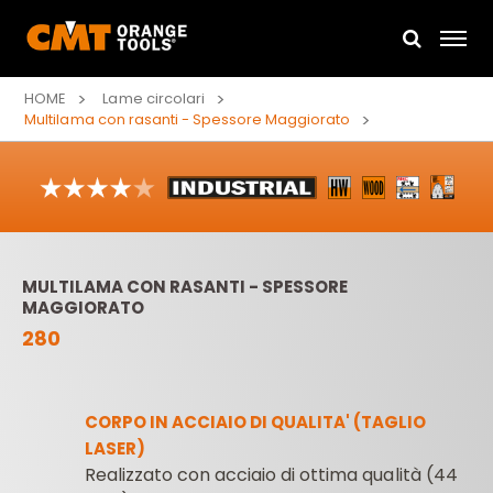
HOME
Lame circolari
Multilama con rasanti - Spessore Maggiorato
MULTILAMA CON RASANTI - SPESSORE
MAGGIORATO
280
CORPO IN ACCIAIO DI QUALITA' (TAGLIO
LASER)
Realizzato con acciaio di ottima qualità (44