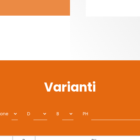
Varianti
ione
D
B
PH