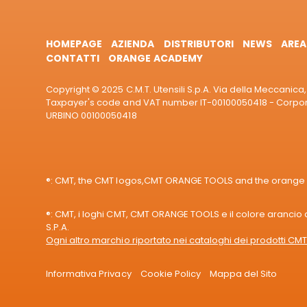
HOMEPAGE
AZIENDA
DISTRIBUTORI
NEWS
AREA
CONTATTI
ORANGE ACADEMY
Copyright © 2025 C.M.T. Utensili S.p.A. Via della Meccanica, 
Taxpayer's code and VAT number IT-00100050418 - Corporat
URBINO 00100050418
®: CMT, the CMT logos,CMT ORANGE TOOLS and the orange col
®: CMT, i loghi CMT, CMT ORANGE TOOLS e il colore arancio de
S.P.A.
Ogni altro marchio riportato nei cataloghi dei prodotti CMT 
Informativa Privacy
Cookie Policy
Mappa del Sito