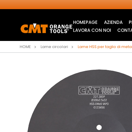
HOMEPAGE
AZIENDA
P
LAVORA CON NOI
CONTA
HOME
Lame circolari
Lame HSS per taglio di metall
LAME CIRCOLARI
LAME PER SEGHETTI
INDUSTRIALI
ALTERNATIVI