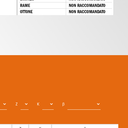
Z
K
β