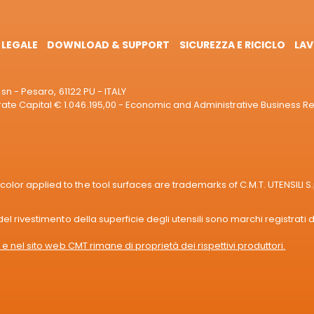
 LEGALE
DOWNLOAD & SUPPORT
SICUREZZA E RICICLO
LAV
sn - Pesaro, 61122 PU - ITALY
e Capital € 1.046.195,00 - Economic and Administrative Business R
or applied to the tool surfaces are trademarks of C.M.T. UTENSILI S.
l rivestimento della superficie degli utensili sono marchi registrati di
e nel sito web CMT rimane di proprietà dei rispettivi produttori.