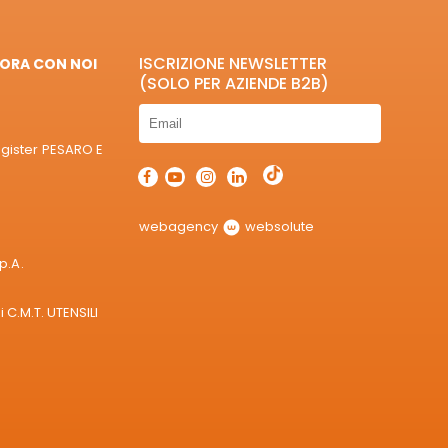
ISCRIZIONE NEWSLETTER
ORA CON NOI
(SOLO PER AZIENDE B2B)
egister PESARO E
webagency
websolute
p.A.
 C.M.T. UTENSILI