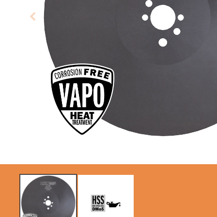
LAME CIRCOLARI
LAME PER SEGHE A
CMT CONTRACTOR
GATTUCCIO
TOOLS® - ITK PLUS®