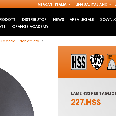
MERCATI
:
ITALIA
LINGUA
:
ITALIANO
RODOTTI
DISTRIBUTORI
NEWS
AREA LEGALE
DOWNLO
TTI
ORANGE ACADEMY
i e acciai - Non affilata
LAME HSS PER TAGLIO 
227.HSS
ACCESSORI PER
FRESE INDUSTRIALI
M
MULTIFUNZIONE
PER
OSCILLANTI
ELETTROFRESATRICI