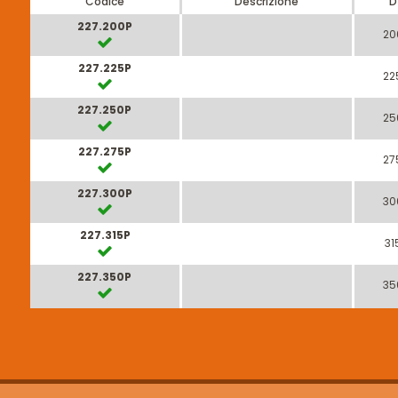
Codice
Descrizione
D
227.200P
20
227.225P
22
227.250P
25
227.275P
27
227.300P
30
227.315P
31
227.350P
35