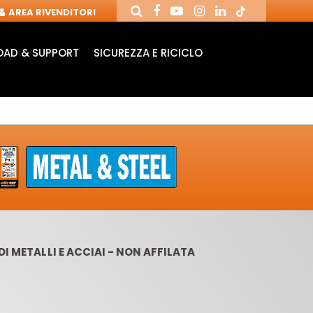
AREA RIVENDITORI
AD & SUPPORT
SICUREZZA E RICICLO
DI METALLI E ACCIAI - NON AFFILATA
ANDRINI E FRESE
FRESE CON COLTELLI
PU
PER CNC
REVERSIBILI
MOR