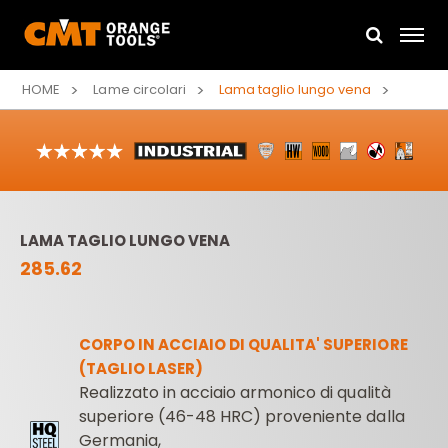
HOME
Lame circolari
Lama taglio lungo vena
LAMA TAGLIO LUNGO VENA
285.62
CORPO IN ACCIAIO DI QUALITA' SUPERIORE
(TAGLIO LASER)
Realizzato in acciaio armonico di qualità
superiore (46-48 HRC) proveniente dalla
Germania,