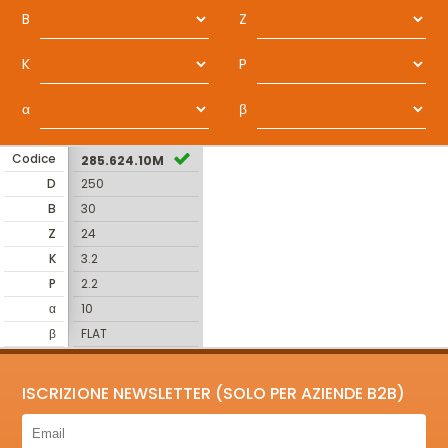
B
Z
K
P
α
β
Codice
285.624.10M
D
250
B
30
Z
24
K
3.2
P
2.2
α
10
β
FLAT
ISCRIZIONE NEWSLETTER (SOLO PER AZIENDE B2B)