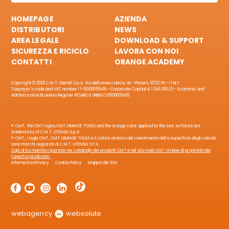
HOMEPAGE
AZIENDA
DISTRIBUTORI
NEWS
AREA LEGALE
DOWNLOAD & SUPPORT
SICUREZZA E RICICLO
LAVORA CON NOI
CONTATTI
ORANGE ACADEMY
Copyright © 2025 C.M.T. Utensili S.p.A. Via della Meccanica, sn - Pesaro, 61122 PU - ITALY
Taxpayer's code and VAT number IT-00100050418 - Corporate Capital € 1.046.195,00 - Economic and
Administrative Business Register PESARO E URBINO 00100050418
®: CMT, the CMT logos,CMT ORANGE TOOLS and the orange color applied to the tool surfaces are
trademarks of C.M.T. UTENSILI S.p.A.
®: CMT, i loghi CMT, CMT ORANGE TOOLS e il colore arancio del rivestimento della superficie degli utensili
sono marchi registrati di C.M.T. UTENSILI S.P.A.
Ogni altro marchio riportato nei cataloghi dei prodotti CMT e nel sito web CMT rimane di proprietà dei
rispettivi produttori.
Informativa Privacy
Cookie Policy
Mappa del Sito
webagency
websolute