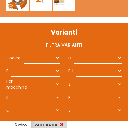
Varianti
FILTRA VARIANTI
Codice
D
B
PH
Per
Z
macchina
K
P
α
β
Codice
240.004.04