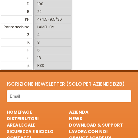
D
100
B
22
PH
4/4.5-9.5/36
Per macchina
LAMELLO®
Z
4
K
8
P
6
α
18
β
R30
ISCRIZIONE NEWSLETTER (SOLO PER AZIENDE B2B)
HOMEPAGE
AZIENDA
DISTRIBUTORI
NEWS
AREA LEGALE
DOWNLOAD & SUPPORT
SICUREZZA E RICICLO
LAVORA CON NOI