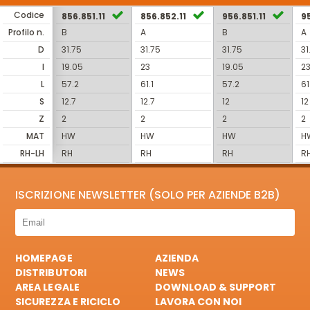
Codice
856.851.11
856.852.11
956.851.11
95
Profilo n.
B
A
B
A
D
31.75
31.75
31.75
31
I
19.05
23
19.05
2
L
57.2
61.1
57.2
61
S
12.7
12.7
12
12
Z
2
2
2
2
MAT
HW
HW
HW
H
RH-LH
RH
RH
RH
R
ISCRIZIONE NEWSLETTER (SOLO PER AZIENDE B2B)
HOMEPAGE
AZIENDA
DISTRIBUTORI
NEWS
AREA LEGALE
DOWNLOAD & SUPPORT
SICUREZZA E RICICLO
LAVORA CON NOI