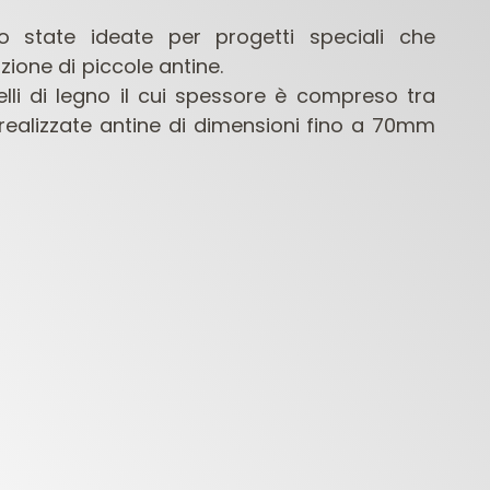
 state ideate per progetti speciali che
zione di piccole antine.
stelli di legno il cui spessore è compreso tra
realizzate antine di dimensioni fino a 70mm
FRESE PER
PUNTE PER
PUNTE 
LETTROFRESATRICI
MACCHINE
CONTRACTOR
FORATRICI