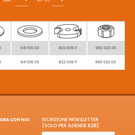
MAT
RH-LH
0
541.516.00
822.008.11
990.020.00
0
541.516.00
822.008.11
990.020.00
ISCRIZIONE NEWSLETTER
ORA CON NOI
(SOLO PER AZIENDE B2B)