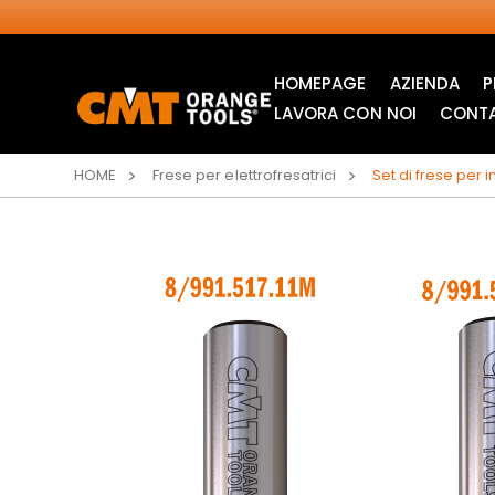
HOMEPAGE
AZIENDA
P
LAVORA CON NOI
CONTA
HOME
Frese per elettrofresatrici
Set di frese per
LAME CIRCOLARI
LAME PER SEGHETTI
INDUSTRIALI
ALTERNATIVI