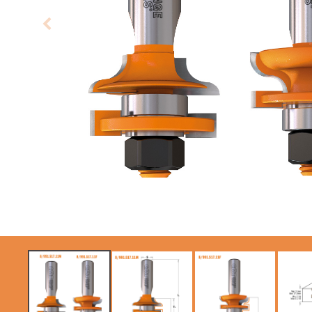
LAME CIRCOLARI
LAME PER SEGHE A
CMT CONTRACTOR
GATTUCCIO
TOOLS® - ITK PLUS®