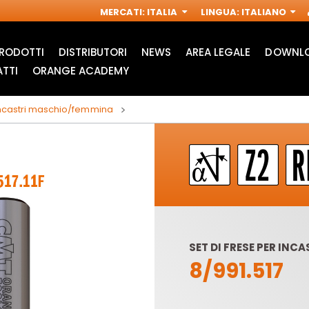
MERCATI
:
ITALIA
LINGUA
:
ITALIANO
RODOTTI
DISTRIBUTORI
NEWS
AREA LEGALE
DOWNLO
TTI
ORANGE ACADEMY
 incastri maschio/femmina
SET DI FRESE PER IN
8/991.517
ACCESSORI PER
FRESE INDUSTRIALI
M
MULTIFUNZIONE
PER
OSCILLANTI
ELETTROFRESATRICI