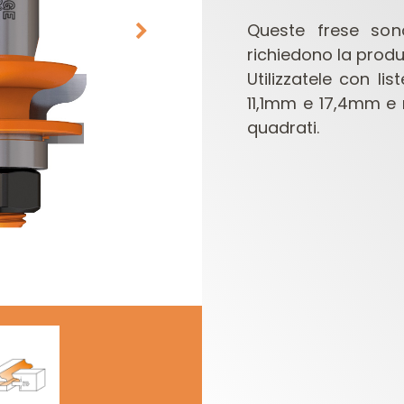
Queste frese sono
richiedono la produ
Utilizzatele con li
11,1mm e 17,4mm e 
quadrati.
TESTE E COLTELLI
SET DI FRESE PER
PER COMBINATE
ELETTROFRESATRICI
E