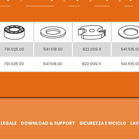
T
L
S
Z
791.025.00
541.518.00
822.009.11
541.515.0
791.025.00
541.518.00
822.009.11
541.515.0
 LEGALE
DOWNLOAD & SUPPORT
SICUREZZA E RICICLO
LAV