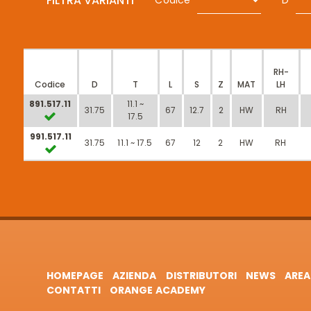
FILTRA VARIANTI
Codice
D
RH-
Codice
D
T
L
S
Z
MAT
LH
891.517.11
11.1 ~
31.75
67
12.7
2
HW
RH
17.5
991.517.11
31.75
11.1 ~ 17.5
67
12
2
HW
RH
HOMEPAGE
AZIENDA
DISTRIBUTORI
NEWS
AREA
CONTATTI
ORANGE ACADEMY