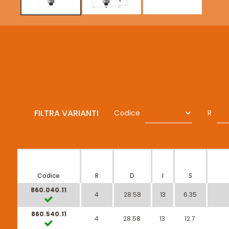
FILTRA VARIANTI
Codice
R
Codice
R
D
I
S
860.040.11
4
28.58
13
6.35
860.540.11
4
28.58
13
12.7