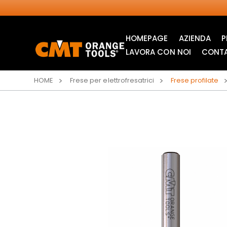
HOMEPAGE
AZIENDA
P
LAVORA CON NOI
CONTA
HOME
Frese per elettrofresatrici
Frese profilate
LAME CIRCOLARI
LAME PER SEGHETTI
INDUSTRIALI
ALTERNATIVI