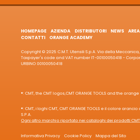
HOMEPAGE
AZIENDA
DISTRIBUTORI
NEWS
AREA
CONTATTI
ORANGE ACADEMY
Copyright © 2025 C.M.T. Utensili S.p.A. Via della Meccanica, 
Taxpayer's code and VAT number IT-00100050418 - Corporat
URBINO 00100050418
®: CMT, the CMT logos,CMT ORANGE TOOLS and the orange col
®: CMT, i loghi CMT, CMT ORANGE TOOLS e il colore arancio de
S.P.A.
Ogni altro marchio riportato nei cataloghi dei prodotti CMT 
Informativa Privacy
Cookie Policy
Mappa del Sito