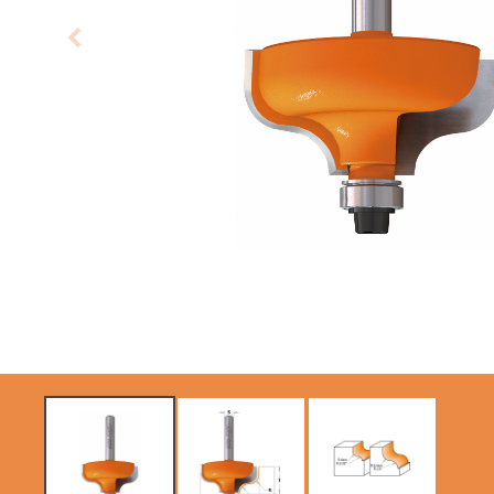
LAME CIRCOLARI
LAME PER SEGHE A
CMT CONTRACTOR
GATTUCCIO
TOOLS® - ITK PLUS®