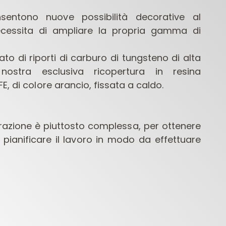
sentono nuove possibilità decorative al
cessita di ampliare la propria gamma di
ato di riporti di carburo di tungsteno di alta
nostra esclusiva ricopertura in resina
E, di colore arancio, fissata a caldo.
FRESE PER
PUNTE PER
PUNTE 
LETTROFRESATRICI
MACCHINE
orazione è piuttosto complessa, per ottenere
CONTRACTOR
FORATRICI
o pianificare il lavoro in modo da effettuare