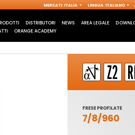
MERCATI
:
ITALIA
LINGUA
:
ITALIANO
RODOTTI
DISTRIBUTORI
NEWS
AREA LEGALE
DOWNLO
TTI
ORANGE ACADEMY
FRESE PROFILATE
7/8/960
ACCESSORI PER
FRESE INDUSTRIALI
M
MULTIFUNZIONE
PER
OSCILLANTI
ELETTROFRESATRICI