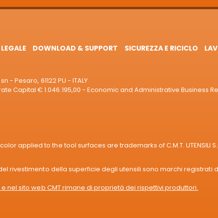
 LEGALE
DOWNLOAD & SUPPORT
SICUREZZA E RICICLO
LAV
sn - Pesaro, 61122 PU - ITALY
e Capital € 1.046.195,00 - Economic and Administrative Business R
or applied to the tool surfaces are trademarks of C.M.T. UTENSILI S.
l rivestimento della superficie degli utensili sono marchi registrati di
e nel sito web CMT rimane di proprietà dei rispettivi produttori.