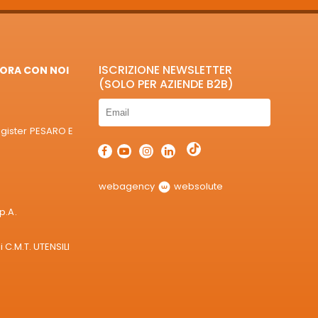
ISCRIZIONE NEWSLETTER
ORA CON NOI
(SOLO PER AZIENDE B2B)
egister PESARO E
webagency
websolute
p.A.
 C.M.T. UTENSILI