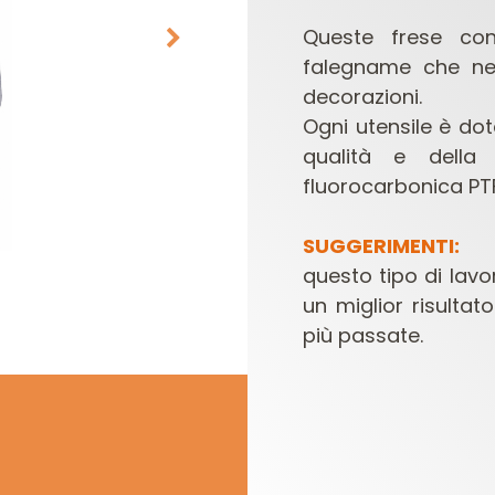
Queste frese con
falegname che ne
decorazioni.
Ogni utensile è dot
qualità e della 
fluorocarbonica PTF
TESTE E COLTELLI
SET DI FRESE PER
SUGGERIMENTI:
PER COMBINATE
ELETTROFRESATRICI
E
questo tipo di lav
un miglior risultat
più passate.