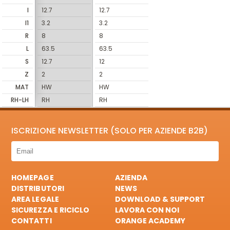
I
12.7
12.7
I1
3.2
3.2
R
8
8
L
63.5
63.5
S
12.7
12
Z
2
2
MAT
HW
HW
RH-LH
RH
RH
ISCRIZIONE NEWSLETTER (SOLO PER AZIENDE B2B)
HOMEPAGE
AZIENDA
DISTRIBUTORI
NEWS
AREA LEGALE
DOWNLOAD & SUPPORT
SICUREZZA E RICICLO
LAVORA CON NOI
CONTATTI
ORANGE ACADEMY