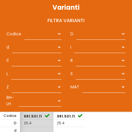
Varianti
FILTRA VARIANTI
Codice
D
d
I
I1
R
L
S
Z
MAT
RH-
LH
Codice
881.501.11
981.501.11
D
25.4
25.4
d