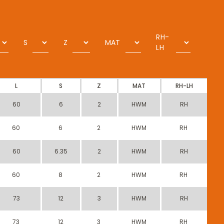
RH-
S
Z
MAT
LH
L
S
Z
MAT
RH-LH
60
6
2
HWM
RH
60
6
2
HWM
RH
60
6.35
2
HWM
RH
60
8
2
HWM
RH
73
12
3
HWM
RH
73
12
3
HWM
RH