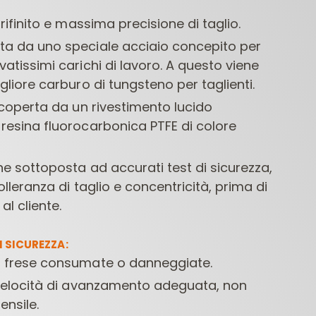
rifinito e massima precisione di taglio.
a da uno speciale acciaio concepito per
atissimi carichi di lavoro. A questo viene
gliore carburo di tungsteno per taglienti.
icoperta da un rivestimento lucido
resina fluorocarbonica PTFE di colore
FRESE PER
PUNTE PER
PUNTE 
LETTROFRESATRICI
MACCHINE
ne sottoposta ad accurati test di sicurezza,
CONTRACTOR
FORATRICI
tolleranza di taglio e concentricità, prima di
al cliente.
 SICUREZZA:
 frese consumate o danneggiate.
 velocità di avanzamento adeguata, non
ensile.