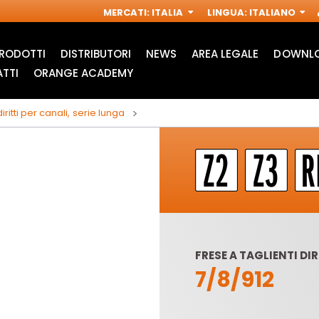
MERCATI
:
ITALIA
LINGUA
:
ITALIANO
RODOTTI
DISTRIBUTORI
NEWS
AREA LEGALE
DOWNLO
TTI
ORANGE ACADEMY
iritti per canali, serie lunga
FRESE A TAGLIENTI DIR
7/8/912
ACCESSORI PER
FRESE INDUSTRIALI
M
MULTIFUNZIONE
PER
OSCILLANTI
ELETTROFRESATRICI