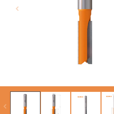
LAME CIRCOLARI
LAME PER SEGHE A
CMT CONTRACTOR
GATTUCCIO
TOOLS® - ITK PLUS®