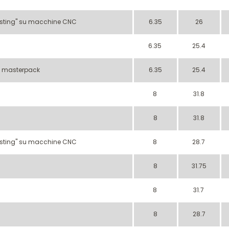
Nesting'' su macchine CNC
6.35
26
6.35
25.4
s masterpack
6.35
25.4
8
31.8
8
31.8
Nesting'' su macchine CNC
8
28.7
8
31.75
8
31.7
8
28.7