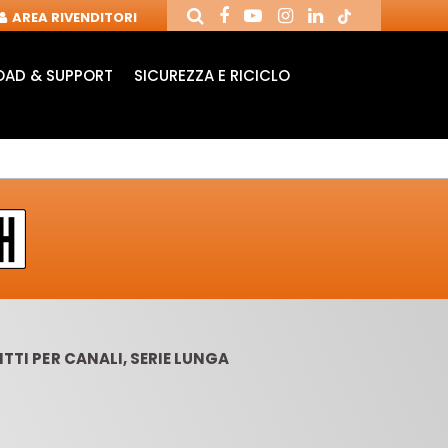
AREA RIVENDITORI
AD & SUPPORT
SICUREZZA E RICICLO
ITTI PER CANALI, SERIE LUNGA
ANDRINI E FRESE
FRESE CON COLTELLI
PU
PER CNC
REVERSIBILI
MOR