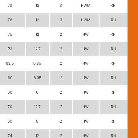
73
12
3
HWM
RH
76
12
3
HWM
RH
75
12
2
HW
RH
73
12.7
2
HW
RH
63.5
6.35
2
HW
RH
60
6.35
2
HW
RH
60
6
2
HW
RH
70
12.7
2
HW
RH
60
8
2
HW
RH
74
12
2
HW
RH