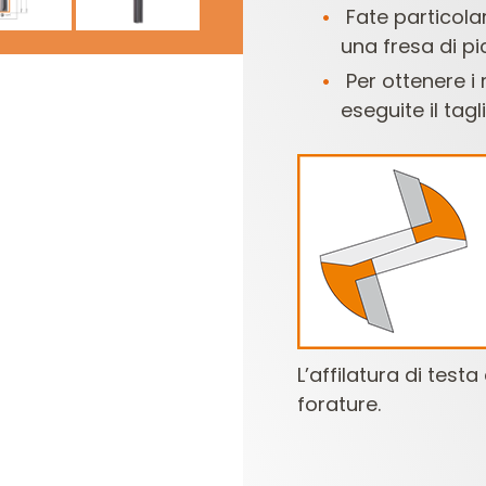
Fate particola
una fresa di p
Per ottenere i r
eseguite il tagl
L’affilatura di test
forature.