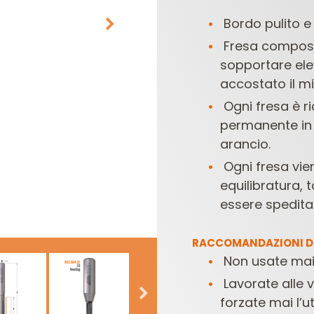
Bordo pulito e 
Fresa compost
sopportare elev
accostato il mi
Ogni fresa è r
permanente in 
arancio.
TESTE E COLTELLI
SET DI FRESE PER
PER COMBINATE
ELETTROFRESATRICI
E
Ogni fresa vie
equilibratura, 
essere spedita 
RACCOMANDAZIONI DI
Non usate mai
Lavorate alle
forzate mai l’ut