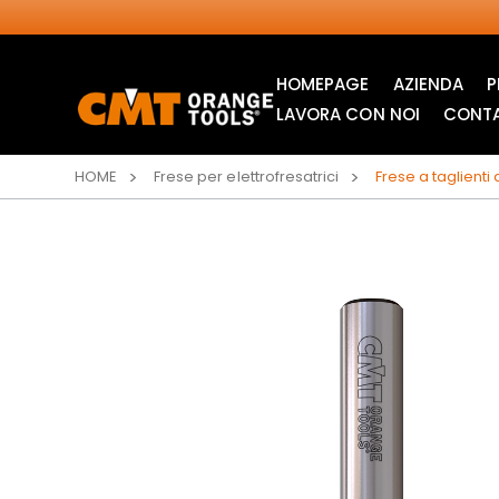
HOMEPAGE
AZIENDA
P
LAVORA CON NOI
CONTA
HOME
Frese per elettrofresatrici
Frese a taglienti d
LAME CIRCOLARI
LAME PER SEGHETTI
INDUSTRIALI
ALTERNATIVI