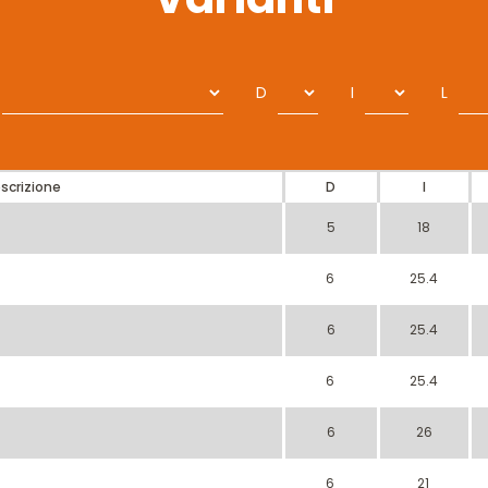
D
I
L
scrizione
D
I
5
18
6
25.4
6
25.4
6
25.4
6
26
6
21