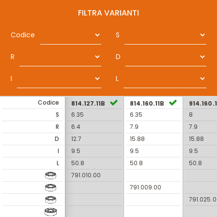
FILTRA VARIANTI
Codice
S
R
D
I
L
Codice
814.127.11B
814.160.11B
914.160.
S
6.35
6.35
8
R
6.4
7.9
7.9
D
12.7
15.88
15.88
I
9.5
9.5
9.5
L
50.8
50.8
50.8
791.010.00
791.009.00
791.025.