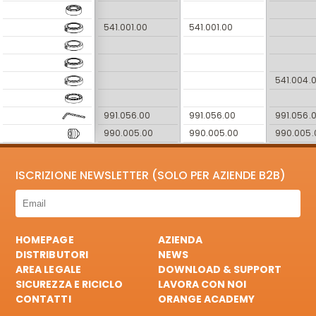
541.001.00
541.001.00
541.004.
991.056.00
991.056.00
991.056.
990.005.00
990.005.00
990.005.
ISCRIZIONE NEWSLETTER (SOLO PER AZIENDE B2B)
HOMEPAGE
AZIENDA
DISTRIBUTORI
NEWS
AREA LEGALE
DOWNLOAD & SUPPORT
SICUREZZA E RICICLO
LAVORA CON NOI
CONTATTI
ORANGE ACADEMY