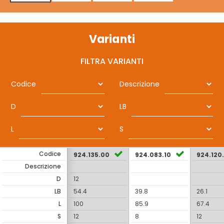
Varianti
FILTRA VARIANTI
Codice
Descrizione
D
LB
L
S
Codice
924.135.00
924.083.10
924.120
Descrizione
D
12
LB
54.4
39.8
26.1
L
100
85.9
67.4
S
12
8
12