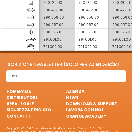
790.120.00
790.120.00
790.120.00
990.422.00
990.422.00
990.422.0
990.058.00
990.058.00
990.058.0
990.057.00
990.057.00
990.057.0
990.075.00
990.075.00
990.075.0
991.061.00
991.061.00
991.061.00
791.002.00
791.002.00
791.002.00
ISCRIZIONE NEWSLETTER (SOLO PER AZIENDE B2B)
HOMEPAGE
AZIENDA
DISTRIBUTORI
NEWS
AREA LEGALE
DOWNLOAD & SUPPORT
SICUREZZA E RICICLO
LAVORA CON NOI
CONTATTI
ORANGE ACADEMY
Copyright © 2025 C.M.T. Utensili S.p.A. Via della Meccanica, sn - Pesaro, 61122 PU - ITALY
Taxpayer's code and VAT number IT-00100050418 - Corporate Capital € 1.046.195,00 - Economic and