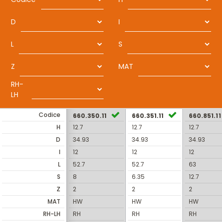
D
I
L
S
Z
MAT
RH-
LH
Codice
660.350.11
660.351.11
660.851.11
H
12.7
12.7
12.7
D
34.93
34.93
34.93
I
12
12
12
L
52.7
52.7
63
S
8
6.35
12.7
Z
2
2
2
MAT
HW
HW
HW
RH-LH
RH
RH
RH