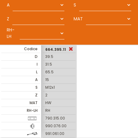
A
S
Z
MAT
RH-
LH
Codice
664.395.11
D
39.5
I
31.5
L
65.5
A
15
S
M12x1
Z
2
MAT
HW
RH-LH
RH
790.315.00
990.076.00
991.061.00