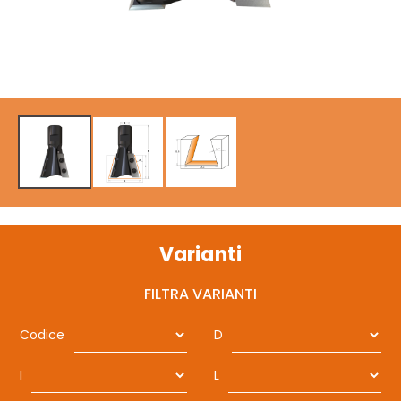
Varianti
FILTRA VARIANTI
Codice
D
I
L