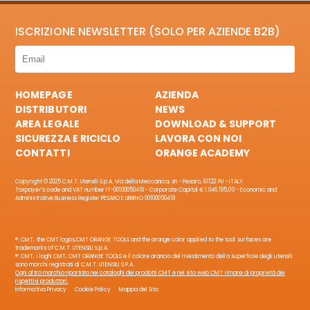
ISCRIZIONE NEWSLETTER (SOLO PER AZIENDE B2B)
HOMEPAGE
AZIENDA
DISTRIBUTORI
NEWS
AREA LEGALE
DOWNLOAD & SUPPORT
SICUREZZA E RICICLO
LAVORA CON NOI
CONTATTI
ORANGE ACADEMY
Copyright © 2025 C.M.T. Utensili S.p.A. Via della Meccanica, sn - Pesaro, 61122 PU - ITALY
Taxpayer's code and VAT number IT-00100050418 - Corporate Capital € 1.046.195,00 - Economic and
Administrative Business Register PESARO E URBINO 00100050418
®: CMT, the CMT logos,CMT ORANGE TOOLS and the orange color applied to the tool surfaces are
trademarks of C.M.T. UTENSILI S.p.A.
®: CMT, i loghi CMT, CMT ORANGE TOOLS e il colore arancio del rivestimento della superficie degli utensili
sono marchi registrati di C.M.T. UTENSILI S.P.A.
Ogni altro marchio riportato nei cataloghi dei prodotti CMT e nel sito web CMT rimane di proprietà dei
rispettivi produttori.
Informativa Privacy
Cookie Policy
Mappa del Sito