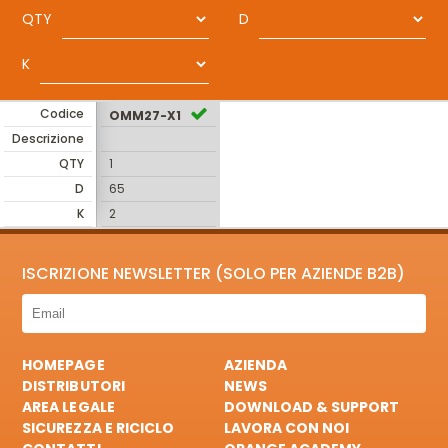
QTY
D
K
Codice
OMM27-X1
Descrizione
QTY
1
D
65
K
2
ISCRIZIONE NEWSLETTER (SOLO PER AZIENDE B2B)
HOMEPAGE
AZIENDA
DISTRIBUTORI
NEWS
AREA LEGALE
DOWNLOAD & SUPPORT
SICUREZZA E RICICLO
LAVORA CON NOI