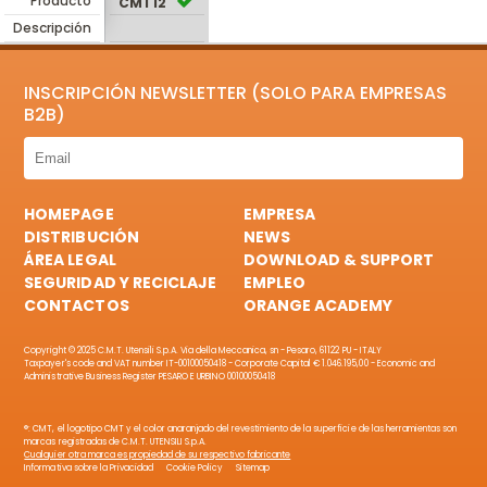
Producto
CMT12
Descripción
INSCRIPCIÓN NEWSLETTER (SOLO PARA EMPRESAS
B2B)
HOMEPAGE
EMPRESA
DISTRIBUCIÓN
NEWS
ÁREA LEGAL
DOWNLOAD & SUPPORT
SEGURIDAD Y RECICLAJE
EMPLEO
CONTACTOS
ORANGE ACADEMY
Copyright © 2025 C.M.T. Utensili S.p.A. Via della Meccanica, sn - Pesaro, 61122 PU - ITALY
Taxpayer's code and VAT number IT-00100050418 - Corporate Capital € 1.046.195,00 - Economic and
Administrative Business Register PESARO E URBINO 00100050418
®: CMT, el logotipo CMT y el color anaranjado del revestimiento de la superficie de las herramientas son
marcas registradas de C.M.T. UTENSILI S.p.A.
Cualquier otra marca es propiedad de su respectivo fabricante
Informativa sobre la Privacidad
Cookie Policy
Sitemap