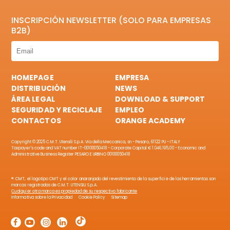
INSCRIPCIÓN NEWSLETTER (SOLO PARA EMPRESAS
B2B)
HOMEPAGE
EMPRESA
DISTRIBUCIÓN
NEWS
ÁREA LEGAL
DOWNLOAD & SUPPORT
SEGURIDAD Y RECICLAJE
EMPLEO
CONTACTOS
ORANGE ACADEMY
Copyright © 2025 C.M.T. Utensili S.p.A. Via della Meccanica, sn - Pesaro, 61122 PU - ITALY
Taxpayer's code and VAT number IT-00100050418 - Corporate Capital € 1.046.195,00 - Economic and
Administrative Business Register PESARO E URBINO 00100050418
®: CMT, el logotipo CMT y el color anaranjado del revestimiento de la superficie de las herramientas son
marcas registradas de C.M.T. UTENSILI S.p.A.
Cualquier otra marca es propiedad de su respectivo fabricante
Informativa sobre la Privacidad
Cookie Policy
Sitemap