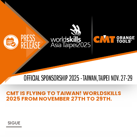
CMT IS FLYING TO TAIWAN! WORLDSKILLS
2025 FROM NOVEMBER 27TH TO 29TH.
SIGUE