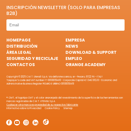
INSCRIPCIÓN NEWSLETTER (SOLO PARA EMPRESAS
B2B)
HOMEPAGE
EMPRESA
DISTRIBUCIÓN
NEWS
ÁREA LEGAL
DOWNLOAD & SUPPORT
SEGURIDAD Y RECICLAJE
EMPLEO
CONTACTOS
ORANGE ACADEMY
Copyright © 2025 C.M.T. Utensili S.p.A. Via della Meccanica, sn - Pesaro, 61122 PU - ITALY
Taxpayer's code and VAT number IT-00100050418 - Corporate Capital € 1.046.195,00 - Economic and
Administrative Business Register PESARO E URBINO 00100050418
®: CMT, el logotipo CMT y el color anaranjado del revestimiento de la superficie de las herramientas son
marcas registradas de C.M.T. UTENSILI S.p.A.
Cualquier otra marca es propiedad de su respectivo fabricante
Informativa sobre la Privacidad
Cookie Policy
Sitemap