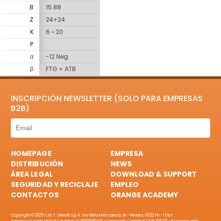
B
15.88
Z
24+24
K
6 ~ 20
P
α
-12 Neg.
β
FTG + ATB
INSCRIPCIÓN NEWSLETTER (SOLO PARA EMPRESAS
B2B)
HOMEPAGE
EMPRESA
DISTRIBUCIÓN
NEWS
ÁREA LEGAL
DOWNLOAD & SUPPORT
SEGURIDAD Y RECICLAJE
EMPLEO
CONTACTOS
ORANGE ACADEMY
Copyright © 2025 C.M.T. Utensili S.p.A. Via della Meccanica, sn - Pesaro, 61122 PU - ITALY