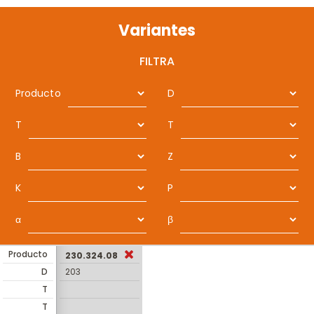
Variantes
FILTRA
Producto
D
T
T
B
Z
K
P
α
β
Producto
230.324.08
D
203
T
T