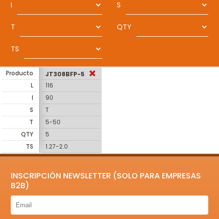
I
S
T
QTY
TS
Producto
JT308BFP-5
L
116
I
90
S
T
T
5-50
QTY
5
TS
1.27-2.0
INSCRIPCIÓN NEWSLETTER (SOLO PARA EMPRESAS
B2B)