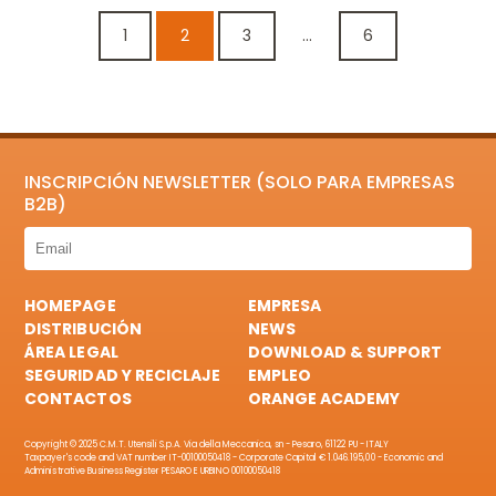
1
2
3
...
6
INSCRIPCIÓN NEWSLETTER (SOLO PARA EMPRESAS
B2B)
HOMEPAGE
EMPRESA
DISTRIBUCIÓN
NEWS
ÁREA LEGAL
DOWNLOAD & SUPPORT
SEGURIDAD Y RECICLAJE
EMPLEO
CONTACTOS
ORANGE ACADEMY
Copyright © 2025 C.M.T. Utensili S.p.A. Via della Meccanica, sn - Pesaro, 61122 PU - ITALY
Taxpayer's code and VAT number IT-00100050418 - Corporate Capital € 1.046.195,00 - Economic and
Administrative Business Register PESARO E URBINO 00100050418