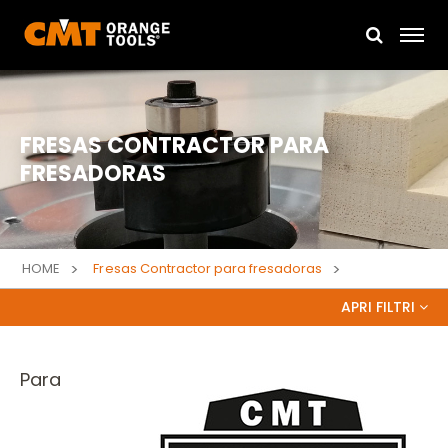
FRESAS CONTRACTOR PARA
FRESADORAS
HOME
Fresas Contractor para fresadoras
APRI FILTRI
Para
Búsqueda libre o Busca el código
Búsqueda por código de recambio