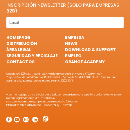
INSCRIPCIÓN NEWSLETTER (SOLO PARA EMPRESAS
B2B)
HOMEPAGE
EMPRESA
DISTRIBUCIÓN
NEWS
ÁREA LEGAL
DOWNLOAD & SUPPORT
SEGURIDAD Y RECICLAJE
EMPLEO
CONTACTOS
ORANGE ACADEMY
Copyright © 2025 C.M.T. Utensili S.p.A. Via della Meccanica, sn - Pesaro, 61122 PU - ITALY
Taxpayer's code and VAT number IT-00100050418 - Corporate Capital € 1.046.195,00 - Economic and
Administrative Business Register PESARO E URBINO 00100050418
®: CMT, el logotipo CMT y el color anaranjado del revestimiento de la superficie de las herramientas son
marcas registradas de C.M.T. UTENSILI S.p.A.
Cualquier otra marca es propiedad de su respectivo fabricante
Informativa sobre la Privacidad
Cookie Policy
Sitemap