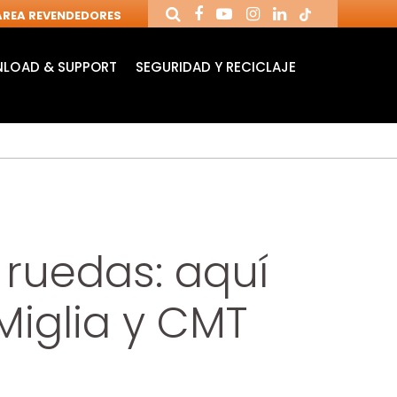
REA REVENDEDORES
LOAD & SUPPORT
SEGURIDAD Y RECICLAJE
 ruedas: aquí
Miglia y CMT
FRESAS
MANDRILES Y
FR
NDUSTRIALES PARA
HERRAMIENTAS
CU
FRESADORAS
PARA CNC
REV