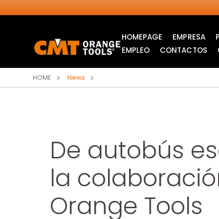
HOMEPAGE
EMPRESA
EMPLEO
CONTACTOS
HOME
News
De autobús es
la colaboració
SIERRAS CIRCULARES
ITK XPLUS SAW
Orange Tools
INDUSTRIALES
BLADES