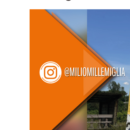
SIERRAS CIRCULARES
ITK XTREME SAW
CMT CONTRACTOR
BLADES
TOOLS® - ITK PLUS®