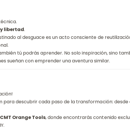
técnica.
y libertad
.
inado al desguace es un acto consciente de reutilización i
nal.
 también tú podrás aprender. No solo inspiración, sino ta
enes sueñan con emprender una aventura similar.
ación!
 para descubrir cada paso de la transformación: desde el
CMT Orange Tools
, donde encontrarás contenido exclus
Y.