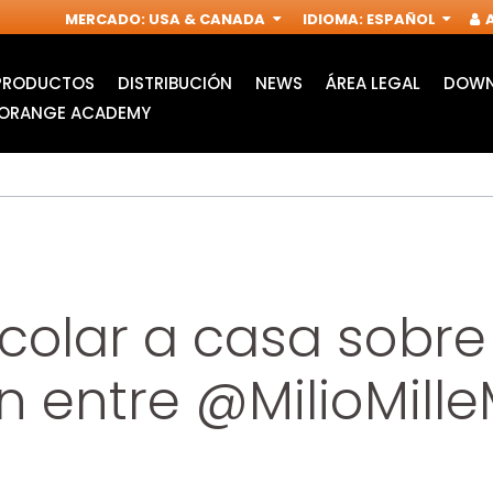
MERCADO
:
USA & CANADA
IDIOMA
:
ESPAÑOL
A
PRODUCTOS
DISTRIBUCIÓN
NEWS
ÁREA LEGAL
DOWN
ORANGE ACADEMY
colar a casa sobre
n entre @MilioMille
HOJAS DE SIERRA DE
ACCESORIOS PARA
CALAR
MULTIFUNCIÓN
I
OSCILANTE